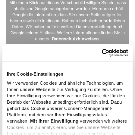
Mit einem Klick auf dieses Vorschaubild willigen Sie ein, dass
Inhalte von Google nachgeladen werden. Hierdurch erhält
Google die Information, dass Sie unsere Seite aufgerufen
haben sowie die in diesem Rahmen technisch erforderlichen
Daten. Wir haben auf die weitere Datenverarbeitung durch
Google keinen Einfluss. Weitere Informationen finden Sie in
unseren
.
Datenschutzhinweisen
Video
Auf dem YouTube-Kanal der ABDA finden Sie die
Ihre Cookie-Einstellungen
Aufzeichnung des Talks in voller Länge.
Wir verwenden Cookies und ähnliche Technologien, um
Ihnen unsere Webseite zur Verfügung zu stellen. Ohne
Ihre Einwilligung verwenden wir nur Cookies, die für den
Betrieb der Webseite unbedingt erforderlich sind. Dazu
zurück zur Übersicht
gehört das Cookie unserer Consent-Management-
Plattform, mit dem wir Ihren Einwilligungsstatus
verwalten.
Mit Ihrer Einwilligung
verwenden wir weitere
Cookies, um zu analysieren, wie Sie unsere Webseite
benutzen und diese daraufhin nutzerfreundlicher zu