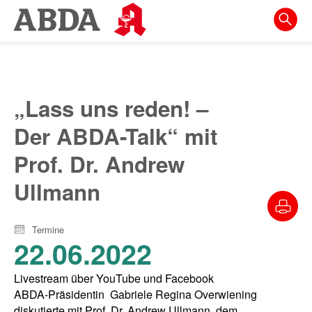
Springe
direkt
zu:
zur
Hauptnavigation
„Lass uns reden! –
zur
Der ABDA-Talk“ mit
Meta-
Navigation
Prof. Dr. Andrew
zum
Ullmann
Inhalt
zur
Termine
22.06.2022
Suche
Livestream über YouTube und Facebook
ABDA-Präsidentin
Gabriele Regina Overwiening
diskutierte mit Prof. Dr. Andrew Ullmann, dem