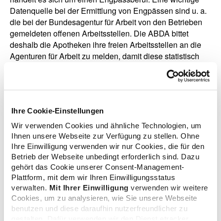
Datenquelle bei der Ermittlung von Engpässen sind u. a.
die bei der Bundesagentur für Arbeit von den Betrieben
gemeldeten offenen Arbeitsstellen. Die ABDA bittet
deshalb die Apotheken ihre freien Arbeitsstellen an die
Agenturen für Arbeit zu melden, damit diese statistisch
erfasst werden können.
Ihre Cookie-Einstellungen
zurück zur Übersicht
Wir verwenden Cookies und ähnliche Technologien, um
Ihnen unsere Webseite zur Verfügung zu stellen. Ohne
Ihre Einwilligung verwenden wir nur Cookies, die für den
Betrieb der Webseite unbedingt erforderlich sind. Dazu
gehört das Cookie unserer Consent-Management-
Zusatzinformationen
Plattform, mit dem wir Ihren Einwilligungsstatus
verwalten.
Mit Ihrer Einwilligung
verwenden wir weitere
Cookies, um zu analysieren, wie Sie unsere Webseite
benutzen und diese daraufhin nutzerfreundlicher zu
Verwandte Nachrichten
gestalten. Dafür verwenden wir den Dienst etracker.