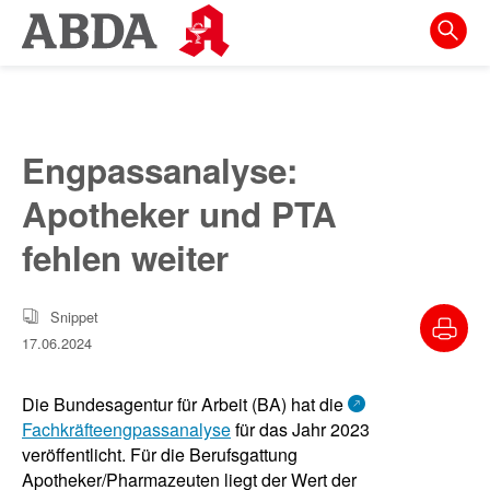
Springe
direkt
zu:
zur
Hauptnavigation
Engpassanalyse:
zur
Apotheker und PTA
Meta-
Navigation
fehlen weiter
zum
Inhalt
Snippet
17.06.2024
zur
Suche
Die Bundesagentur für Arbeit (BA) hat die
Fachkräfteengpassanalyse
für das Jahr 2023
veröffentlicht. Für die Berufsgattung
Apotheker/Pharmazeuten liegt der Wert der