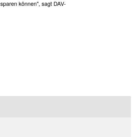
nsparen können", sagt DAV-
sion