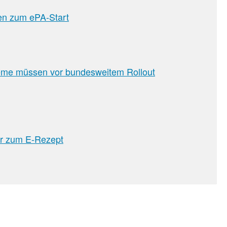
en zum ePA-Start
leme müssen vor bundesweitem Rollout
er zum E-Rezept