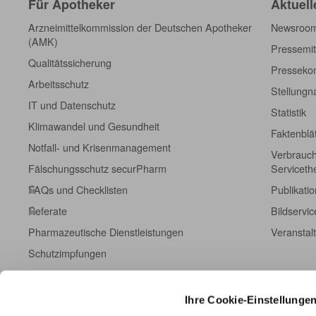
Für Apotheker
Aktuell
Arzneimittelkommission der Deutschen Apotheker
Newsroo
(AMK)
Pressemit
Qualitätssicherung
Pressekon
Arbeitsschutz
Stellung
IT und Datenschutz
Statistik
Klimawandel und Gesundheit
Faktenblä
Notfall- und Krisenmanagement
Verbrauch
Fälschungsschutz securPharm
Servicet
FAQs und Checklisten
Publikati
Referate
Bildservic
Pharmazeutische Dienstleistungen
Veranstal
Schutzimpfungen
Berufsausübung
Fort- und Weiterbildung
Ihre Cookie-Einstellunge