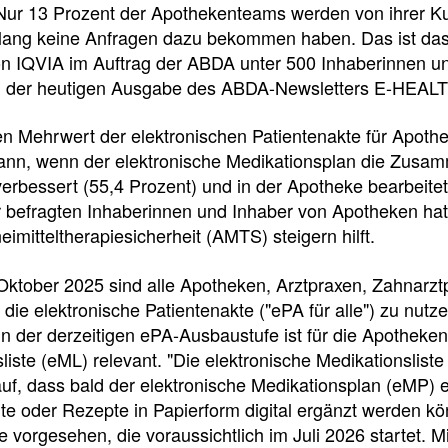
e
e
e
 Nur 13 Prozent der Apothekenteams werden von ihrer K
slang keine Anfragen dazu bekommen haben. Das ist das 
l
t
n IQVIA im Auftrag der ABDA unter 500 Inhaberinnen 
in der heutigen Ausgabe des ABDA-Newsletters E-HEALTH
l
e
n Mehrwert der elektronischen Patientenakte für Apoth
z
i
dann, wenn der elektronische Medikationsplan die Zusa
verbessert (55,4 Prozent) und in der Apotheke bearbeite
u
l
r befragten Inhaberinnen und Inhaber von Apotheken ha
eimitteltherapiesicherheit (AMTS) steigern hilft.
g
e
ktober 2025 sind alle Apotheken, Arztpraxen, Zahnarztp
r
n
t, die elektronische Patientenakte ("ePA für alle") zu nutz
In der derzeitigen ePA-Ausbaustufe ist für die Apotheken
i
liste (eML) relevant. "Die elektronische Medikationsliste 
uf, dass bald der elektronische Medikationsplan (eMP) ei
Newsdetail
 oder Rezepte in Papierform digital ergänzt werden kön
f
 vorgesehen, die voraussichtlich im Juli 2026 startet. 