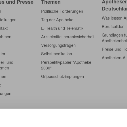
Apotheken
es und Presse
Themen
Deutschla
m
Politische Forderungen
Was leisten 
teilungen
Tag der Apotheke
Berufsbilder
takt
E-Health und Telematik
Grundlagen f
nahmen
Arzneimitteltherapiesicherheit
Apothekenbet
Versorgungsfragen
Preise und H
tter
Selbstmedikation
Apotheken-A
er- und
Perspektivpapier "Apotheke
hemen
2030"
onen
Grippeschutzimpfungen
e
tungen
n