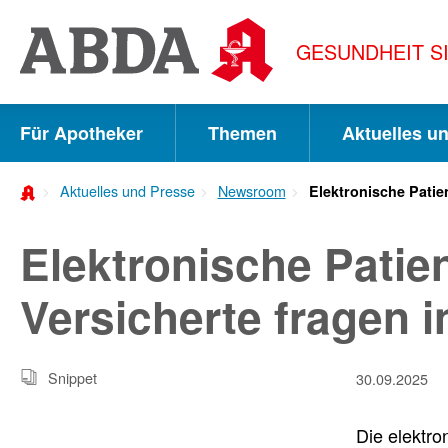
Springe
direkt
GESUNDHEIT S
zu:
zur
Hauptnavigation
Für Apotheker
Themen
Aktuelles u
zur
Aktuelles und Presse
Newsroom
Elektronische Patie
Meta-
Navigation
Elektronische Patie
zum
Versicherte fragen 
Inhalt
zur
Suche
Snippet
30.09.2025
Die elektro