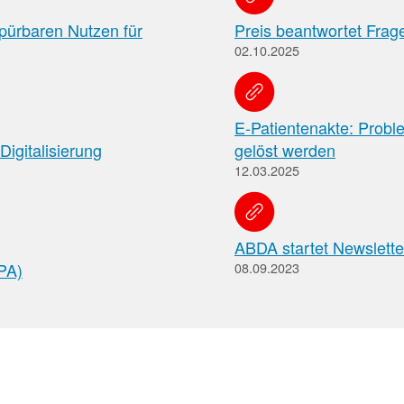
pürbaren Nutzen für
Preis beantwortet Frag
Pharmazeutische
02.10.2025
Dienstleistungen
Apothekenteams
AMK-
können
sich
Nachrichten
E-Patientenakte: Prob
auf
Informationen
igitalisierung
gelöst werden
Themenseiten
der
über
12.03.2025
Institutionen,
die
Behörden
vereinbarten
und
pharmazeutischen
Hersteller
Dienstleistungen
ABDA startet Newslett
und
ePA)
08.09.2023
die
Rahmenbedingungen
informieren.
Arbeitsschutz
Informationen
zum
Arbeitsschutz