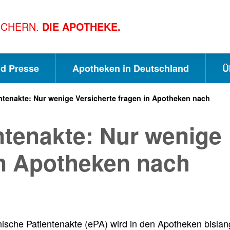
ICHERN.
DIE APOTHEKE.
nd Presse
Apotheken in Deutschland
Ü
ntenakte: Nur wenige Versicherte fragen in Apotheken nach
S
S
S
ntenakte: Nur wenige
c
u
e
in Apotheken nach
h
c
i
n
h
t
nische Patientenakte (ePA) wird in den Apotheken bisla