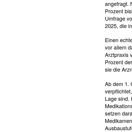
angefragt.
Prozent bi
Umfrage vo
2025, die 
Einen echte
vor allem 
Arztpraxis 
Prozent de
sie die Arzn
Ab dem 1. O
verpflichte
Lage sind. 
Medikations
setzen dara
Medikamente
Ausbaustufe