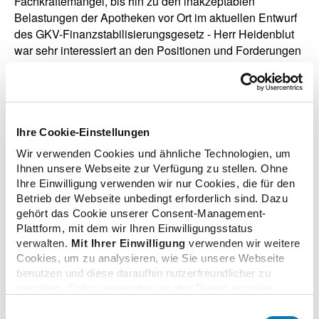
Fachkräftemangel, bis hin zu den inakzeptablen
Belastungen der Apotheken vor Ort im aktuellen Entwurf
des GKV-Finanzstabilisierungsgesetz - Herr Heidenblut
war sehr interessiert an den Positionen und Forderungen
unseres Berufsstandes. Zusätzlich hat Herr Heidenblut
das Gespräch mit meinen Mitarbeitern genutzt, um sich
auch aus deren Perspektive ein Bild zu den
Herausforderungen der öffentlichen Apotheken zu
machen“, so Preis. Dirk Heideblut war im März dieses
Ihre Cookie-Einstellungen
Jahres auch Gast in der Sendung "Lass uns reden! – Der
Wir verwenden Cookies und ähnliche Technologien, um
ABDA-Talk“ gewesen und hatte mit ABDA-Präsidentin
Ihnen unsere Webseite zur Verfügung zu stellen. Ohne
Gabriele Regina Overwiening über aktuelle Themen wie
Ihre Einwilligung verwenden wir nur Cookies, die für den
das GKV-Finanzstabilisierungsgesetz diskutiert.
Betrieb der Webseite unbedingt erforderlich sind. Dazu
gehört das Cookie unserer Consent-Management-
Plattform, mit dem wir Ihren Einwilligungsstatus
verwalten.
Mit Ihrer Einwilligung
verwenden wir weitere
Cookies, um zu analysieren, wie Sie unsere Webseite
zurück zur Übersicht
benutzen und diese daraufhin nutzerfreundlicher zu
gestalten. Dafür verwenden wir den Dienst etracker.
Dabei werden personenbezogenen Daten wie Ihre IP-
Einwilligungsauswahl
Adresse und Ihr Surfverhalten verarbeitet. Mit einem