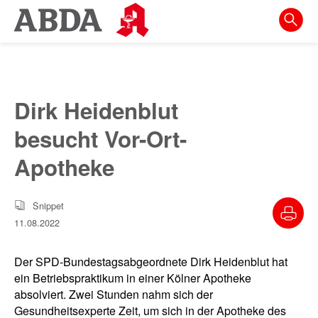
Springe
direkt
zu:
zur
Hauptnavigation
Dirk Heidenblut
zur
besucht Vor-Ort-
Meta-
Navigation
Apotheke
zum
Inhalt
Snippet
11.08.2022
zur
Suche
Der SPD-Bundestagsabgeordnete Dirk Heidenblut hat
ein Betriebspraktikum in einer Kölner Apotheke
absolviert. Zwei Stunden nahm sich der
Gesundheitsexperte Zeit, um sich in der Apotheke des