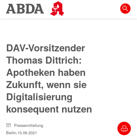
Springe
direkt
zu:
zur
Hauptnavigation
DAV-Vorsitzender
zur
Thomas Dittrich:
Meta-
Navigation
Apotheken haben
zum
Zukunft, wenn sie
Inhalt
Digitalisierung
zur
konsequent nutzen
Suche
Pressemitteilung
Berlin,
10.06.2021