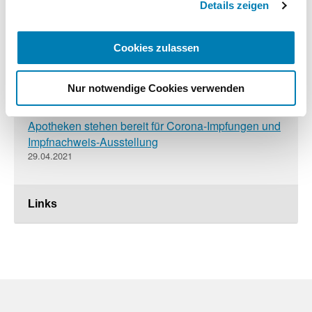
Details zeigen
Corona-Lockerungen zu Pfingsten:
Verbraucherportal listet bundesweit 2.000
Cookies zulassen
Schnelltest-Apotheken
20.05.2021
Nur notwendige Cookies verwenden
Apotheken stehen bereit für Corona-Impfungen und
Impfnachweis-Ausstellung
29.04.2021
Links