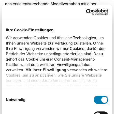
das erste entsprechende Modellvorhaben mit einer
Krankenkasse in Bayern. Das Projekt läuft über einen
Zeitraum von insgesamt drei Jahren und wird nach
allgemein anerkannten wissenschaftlichen Standards
begleitet und ausgewertet.
Ihre Cookie-Einstellungen
Wir verwenden Cookies und ähnliche Technologien, um
Ihnen unsere Webseite zur Verfügung zu stellen. Ohne
Ihre Einwilligung verwenden wir nur Cookies, die für den
zurück zur Übersicht
Betrieb der Webseite unbedingt erforderlich sind. Dazu
gehört das Cookie unserer Consent-Management-
Plattform, mit dem wir Ihren Einwilligungsstatus
verwalten.
Mit Ihrer Einwilligung
verwenden wir weitere
Cookies, um zu analysieren, wie Sie unsere Webseite
benutzen und diese daraufhin nutzerfreundlicher zu
Zusatzinformationen
gestalten. Dafür verwenden wir den Dienst etracker.
Dabei werden personenbezogenen Daten wie Ihre IP-
Einwilligungsauswahl
Adresse und Ihr Surfverhalten verarbeitet. Mit einem
Notwendig
Verwandte Nachrichten
Klick auf „Cookies zulassen“ stimmen Sie der
beschriebenen Verwendung der nicht unbedingt
erforderlichen Cookies zu. Über die Schaltfläche „Nur