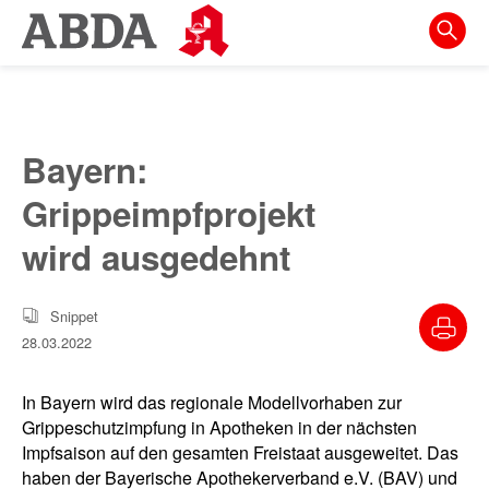
Springe
direkt
zu:
zur
Hauptnavigation
Bayern:
zur
Grippeimpfprojekt
Meta-
Navigation
wird ausgedehnt
zum
Inhalt
Snippet
28.03.2022
zur
Suche
In Bayern wird das regionale Modellvorhaben zur
Grippeschutzimpfung in Apotheken in der nächsten
Impfsaison auf den gesamten Freistaat ausgeweitet. Das
haben der Bayerische Apothekerverband e.V. (BAV) und