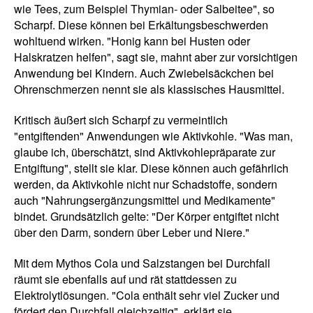
wie Tees, zum Beispiel Thymian- oder Salbeitee", so
Scharpf. Diese können bei Erkältungsbeschwerden
wohltuend wirken. "Honig kann bei Husten oder
Halskratzen helfen", sagt sie, mahnt aber zur vorsichtigen
Anwendung bei Kindern. Auch Zwiebelsäckchen bei
Ohrenschmerzen nennt sie als klassisches Hausmittel.
Kritisch äußert sich Scharpf zu vermeintlich
"entgiftenden" Anwendungen wie Aktivkohle. "Was man,
glaube ich, überschätzt, sind Aktivkohlepräparate zur
Entgiftung", stellt sie klar. Diese können auch gefährlich
werden, da Aktivkohle nicht nur Schadstoffe, sondern
auch "Nahrungsergänzungsmittel und Medikamente"
bindet. Grundsätzlich gelte: "Der Körper entgiftet nicht
über den Darm, sondern über Leber und Niere."
Mit dem Mythos Cola und Salzstangen bei Durchfall
räumt sie ebenfalls auf und rät stattdessen zu
Elektrolytlösungen. "Cola enthält sehr viel Zucker und
fördert den Durchfall gleichzeitig", erklärt sie.