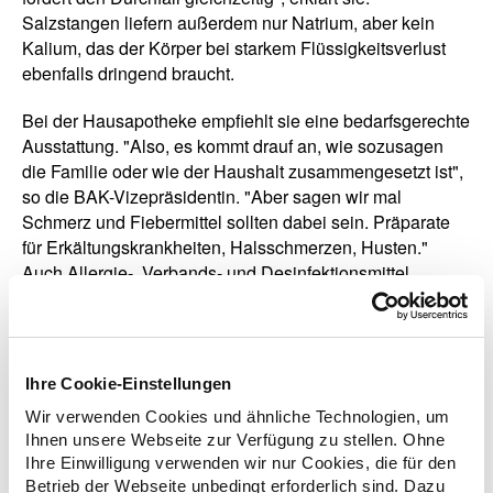
Salzstangen liefern außerdem nur Natrium, aber kein
Kalium, das der Körper bei starkem Flüssigkeitsverlust
ebenfalls dringend braucht.
Bei der Hausapotheke empfiehlt sie eine bedarfsgerechte
Ausstattung. "Also, es kommt drauf an, wie sozusagen
die Familie oder wie der Haushalt zusammengesetzt ist",
so die BAK-Vizepräsidentin. "Aber sagen wir mal
Schmerz und Fiebermittel sollten dabei sein. Präparate
für Erkältungskrankheiten, Halsschmerzen, Husten."
Auch Allergie-, Verbands- und Desinfektionsmittel
gehörten dazu. Scharpf: "Gehen Sie in die Apotheke vor
Ort." Die individuelle Beratung sei ganz wichtig.
Der FOCUS hat das
gesamte Interview
veröffentlicht
Ihre Cookie-Einstellungen
und plant in den kommenden Wochen einzelne
Wir verwenden Cookies und ähnliche Technologien, um
Ausschnitte online zu stellen.
Ihnen unsere Webseite zur Verfügung zu stellen. Ohne
Ihre Einwilligung verwenden wir nur Cookies, die für den
Betrieb der Webseite unbedingt erforderlich sind. Dazu