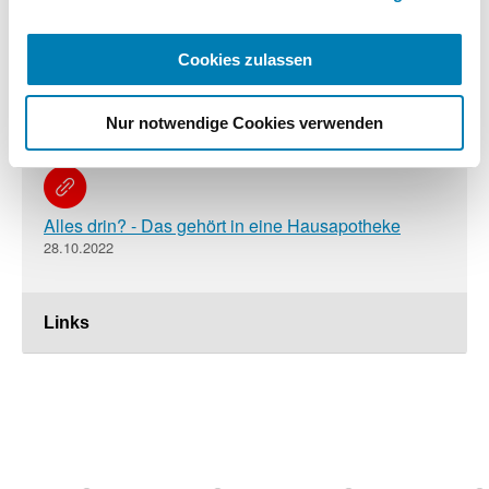
Kammerpräsidentin gewählt
04.06.2025
Cookies zulassen
Scharpf warnt vor Medikamentensucht
Nur notwendige Cookies verwenden
24.04.2025
Alles drin? - Das gehört in eine Hausapotheke
28.10.2022
Links