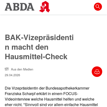
Springe
direkt
zu:
zur
Hauptnavigation
BAK‑Vizepräsidenti
zur
n macht den
Meta-
Navigation
Hausmittel-Check
zum
Inhalt
Aus den Medien
29.04.2026
zur
Suche
Die Vizepräsidentin der Bundesapothekerkammer
Franziska Scharpf erklärt in einem FOCUS-
Videointerview welche Hausmittel helfen und welche
eher nicht. "Sinnvoll sind vor allem einfache Hausmittel