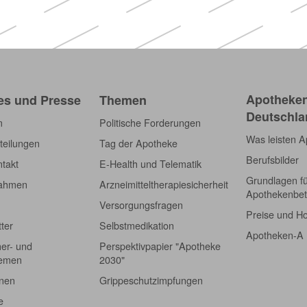
Apotheken)
Apotheken
es und Presse
Themen
Deutschla
m
Politische Forderungen
Was leisten 
teilungen
Tag der Apotheke
Berufsbilder
takt
E-Health und Telematik
Grundlagen f
nahmen
Arzneimitteltherapiesicherheit
Apothekenbet
Versorgungsfragen
Preise und H
tter
Selbstmedikation
Apotheken-A
er- und
Perspektivpapier "Apotheke
hemen
2030"
onen
Grippeschutzimpfungen
e