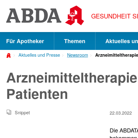
Springe
direkt
GESUNDHEIT S
zu:
zur
Hauptnavigation
Für Apotheker
Themen
Aktuelles u
zur
Aktuelles und Presse
Newsroom
Arzneimitteltherapie
Meta-
Navigation
Arzneimitteltherapie
zum
Patienten
Inhalt
zur
Snippet
22.03.2022
Suche
Die ABDATA 
bekommen A