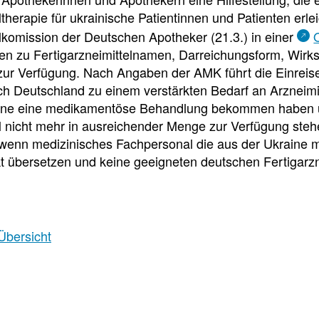
e
e
e
therapie für ukrainische Patientinnen und Patienten erleic
l
t
lkomission der Deutschen Apotheker (21.3.) in einer
n zu Fertigarzneimittelnamen, Darreichungsform, Wirkst
l
e
ur Verfügung. Nach Angaben der AMK führt die Einreis
h Deutschland zu einem verstärkten Bedarf an Arzneimitt
z
i
aine eine medikamentöse Behandlung bekommen haben u
el nicht mehr in ausreichender Menge zur Verfügung ste
u
l
 wenn medizinisches Fachpersonal die aus der Ukraine 
kt übersetzen und keine geeigneten deutschen Fertigarz
g
e
r
n
Übersicht
i
Newsdetail
f