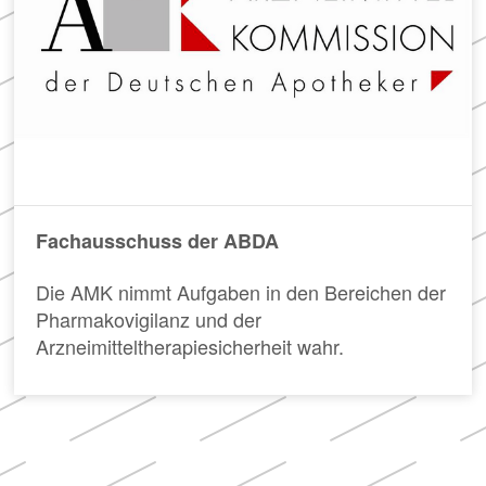
Meldung zum
in
der
Apothekenverzeichnis
Apotheke
und Beitrittserklärung
zum Rahmenvertrag
Hier
finden
Sie
FAQ
u.
„Cannabisgesetz“
a.
Häufig
den
Fachausschuss der ABDA
gestellte
Rahmenvertrag
Fragen
über
Die AMK nimmt Aufgaben in den Bereichen der
und
die
Pharmakovigilanz und der
Antworten
Arzneimittelversorgung
zu
sowie
Arzneimitteltherapiesicherheit wahr.
den
die
Neuerungen
TI-
des
Vereinbarung.
sog.
„Cannabisgesetzes“
(für