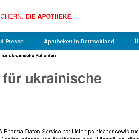
ICHERN.
DIE APOTHEKE.
nd Presse
Apotheken in Deutschland
Ü
 für ukrainische Patienten
S
S
S
 für ukrainische
c
u
e
h
c
i
n
h
t
Pharma-Daten-Service hat Listen polnischer sowie russis
pothekerinnen und Apothekern eine Hilfestellung, die e