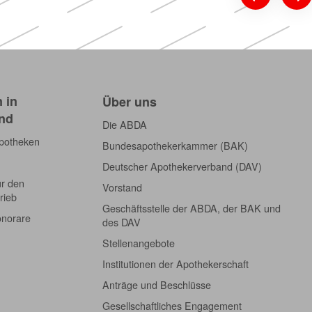
 in
Über uns
nd
Die ABDA
Apotheken
Bundesapothekerkammer (BAK)
Deutscher Apothekerverband (DAV)
ür den
Vorstand
rieb
Geschäftsstelle der ABDA, der BAK und
onorare
des DAV
Stellenangebote
Institutionen der Apothekerschaft
Anträge und Beschlüsse
Gesellschaftliches Engagement