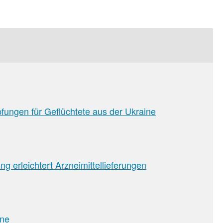
ungen für Geflüchtete aus der Ukraine
sion
g erleichtert Arzneimittellieferungen
ine