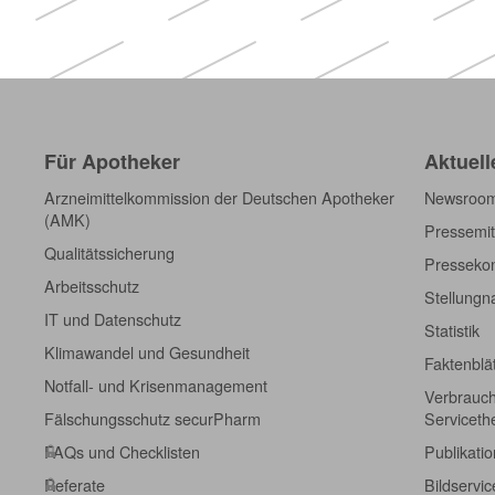
Für Apotheker
Aktuell
Arzneimittelkommission der Deutschen Apotheker
Newsroo
(AMK)
Pressemit
Qualitätssicherung
Pressekon
Arbeitsschutz
Stellung
IT und Datenschutz
Statistik
Klimawandel und Gesundheit
Faktenblä
Notfall- und Krisenmanagement
Verbrauch
Fälschungsschutz securPharm
Servicet
FAQs und Checklisten
Publikati
Referate
Bildservic