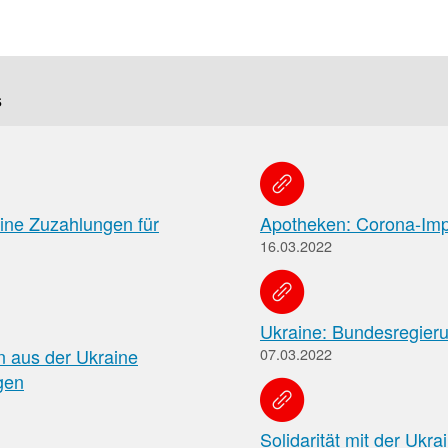
f
Tauchen
s
Sie
direkt
ein
ine Zuzahlungen für
Apotheken: Corona-Impf
16.03.2022
Leitlinien
Berichtsbogen-
Formulare der
Leitlinien
und
Arzneimittelkommis
Ukraine: Bundesregierun
Arbeitshilfen
Meldung
der
n aus der Ukraine
07.03.2022
von
Bundesapothekerkammer
gen
unerwünschten
Arzneimittelwirkungen
und
Solidarität mit der Ukra
Qualitätsmängeln