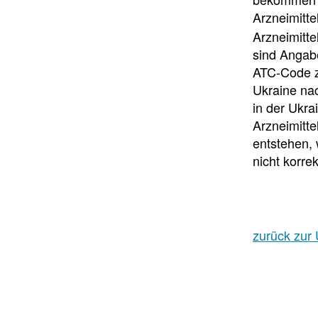
Arzneimittel
Arzneimitte
sind Angabe
ATC-Code z
Ukraine nac
in der Ukr
Arzneimitt
entstehen,
nicht korre
zurück zur 