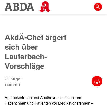
Springe
direkt
zu:
zur
Hauptnavigation
AkdÄ-Chef ärgert
zur
sich über
Meta-
Navigation
Lauterbach-
zum
Vorschläge
Inhalt
zur
Snippet
Suche
11.07.2024
Apothekerinnen und Apotheker schützen ihre
Patientinnen und Patienten vor Medikationsfehlern –