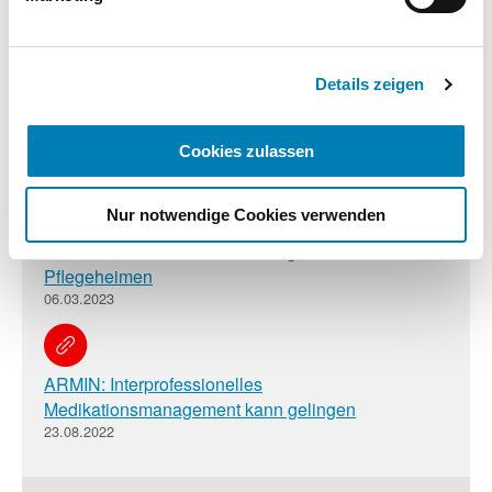
des BMG
Datenschutzhinweisen.
12.07.2024
Impressum
Details zeigen
Overwiening: ARMIN-Vorteile müssen in die
Regelversorgung
Cookies zulassen
18.04.2023
Nur notwendige Cookies verwenden
Pharmazeutische Dienstleistungen in Alten- und
Pflegeheimen
06.03.2023
ARMIN: Interprofessionelles
Medikationsmanagement kann gelingen
23.08.2022