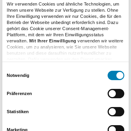
Wir verwenden Cookies und ähnliche Technologien, um
Ihnen unsere Webseite zur Verfügung zu stellen. Ohne
Ihre Einwilligung verwenden wir nur Cookies, die für den
zurück zur Übersicht
Betrieb der Webseite unbedingt erforderlich sind. Dazu
gehört das Cookie unserer Consent-Management-
Plattform, mit dem wir Ihren Einwilligungsstatus
verwalten.
Mit Ihrer Einwilligung
verwenden wir weitere
Cookies, um zu analysieren, wie Sie unsere Webseite
Zusatzinformationen
benutzen und diese daraufhin nutzerfreundlicher zu
gestalten. Dafür verwenden wir den Dienst etracker.
Dabei werden personenbezogenen Daten wie Ihre IP-
Einwilligungsauswahl
Adresse und Ihr Surfverhalten verarbeitet. Mit einem
Verwandte Nachrichten
Notwendig
Klick auf „Cookies zulassen“ stimmen Sie der
beschriebenen Verwendung der nicht unbedingt
erforderlichen Cookies zu. Über die Schaltfläche „Nur
Präferenzen
notwendige Cookies verwenden“ können Sie die nicht
Bundesregierung verschiebt Apothekenreform
unbedingt erforderlichen Cookies ablehnen oder über die
17.07.2024
unteren Regler Ihre persönlichen Bedürfnisse individuell
Statistiken
einstellen. Sie können Ihre Einwilligung jederzeit mit
Wirkung für die Zukunft widerrufen. Weitere
Apothekenbesuch: Ministerin kritisiert Reformpläne
Informationen finden Sie in unseren
Marketing