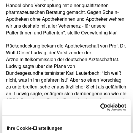
Handel ohne Verknüpfung mit einer qualifizierten
pharmazeutischen Beratung gemacht. Gegen Schein-
Apotheken ohne Apothekerinnen und Apotheker wehren
wir uns deshalb mit aller Vehemenz - für unsere
Patientinnen und Patienten", stellte Overwiening klar.
Rückendeckung bekam die Apothekerschaft von Prof. Dr.
Wolf-Dieter Ludwig, der Vorsitzender der
Arzneimittelkommission der deutschen Ärzteschaft ist.
Ludwig sagte über die Pläne von
Bundesgesundheitsminister Karl Lauterbach: "Ich weiß
nicht, was in ihn gefahren ist!" Aber so einen Vorschlag
zu unterbreiten, sehe er aus ärztlicher Sicht als gefährlich
an. Ludwig sagte, er ärgere sich darüber genauso wie die
ABDA-Präsidentin. Bei der Pressekonferenz kamen auch
die Pflegebevollmächtigte der Bundesregierung Claudia
Moll und der Chief Scientific Officer des Wort & Bild
Verlags, Prof. Dr. Kai Kolpatzik zu Wort.
Ihre Cookie-Einstellungen