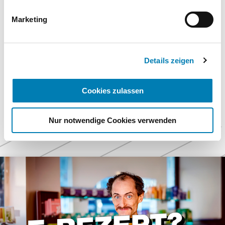
Wirkung für die Zukunft widerrufen. Weitere
Informationen finden Sie in unseren
Marketing
Datenschutzhinweisen.
[Pharm. Ztg: 2023 (168) 41:73]
Impressum
Details zeigen
zurück zur Liste
Cookies zulassen
Nur notwendige Cookies verwenden
Weitere
Themen