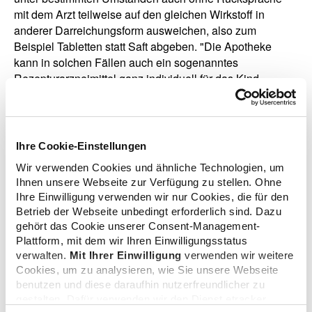
mit dem Arzt teilweise auf den gleichen Wirkstoff in
anderer Darreichungsform ausweichen, also zum
Beispiel Tabletten statt Saft abgeben. "Die Apotheke
kann in solchen Fällen auch ein sogenanntes
Rezepturarzneimittel ganz individuell für das Kind
herstellen", so Hubmann. Das Apothekenmagazin
"ELTERN" 7/2024
liegt aktuell in den meisten Apotheken
aus.
Ihre Cookie-Einstellungen
Wir verwenden Cookies und ähnliche Technologien, um
Ihnen unsere Webseite zur Verfügung zu stellen. Ohne
Ihre Einwilligung verwenden wir nur Cookies, die für den
zurück zur Liste
Betrieb der Webseite unbedingt erforderlich sind. Dazu
gehört das Cookie unserer Consent-Management-
Plattform, mit dem wir Ihren Einwilligungsstatus
verwalten.
Mit Ihrer Einwilligung
verwenden wir weitere
Cookies, um zu analysieren, wie Sie unsere Webseite
Zusatzinformationen
benutzen und diese daraufhin nutzerfreundlicher zu
gestalten. Dafür verwenden wir den Dienst etracker.