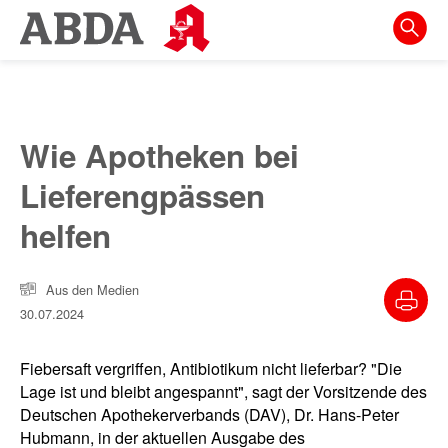
Springe
direkt
zu:
zur
Hauptnavigation
Wie Apotheken bei
zur
Lieferengpässen
Meta-
Navigation
helfen
zum
Inhalt
Aus den Medien
30.07.2024
zur
Suche
Fiebersaft vergriffen, Antibiotikum nicht lieferbar? "Die
Lage ist und bleibt angespannt", sagt der Vorsitzende des
Deutschen Apothekerverbands (DAV), Dr. Hans-Peter
Hubmann, in der aktuellen Ausgabe des