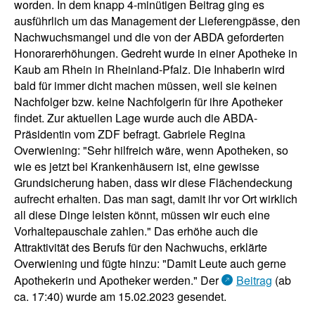
worden. In dem knapp 4-minütigen Beitrag ging es
ausführlich um das Management der Lieferengpässe, den
Nachwuchsmangel und die von der ABDA geforderten
Honorarerhöhungen. Gedreht wurde in einer Apotheke in
Kaub am Rhein in Rheinland-Pfalz. Die Inhaberin wird
bald für immer dicht machen müssen, weil sie keinen
Nachfolger bzw. keine Nachfolgerin für ihre Apotheker
findet. Zur aktuellen Lage wurde auch die ABDA-
Präsidentin vom ZDF befragt. Gabriele Regina
Overwiening: "Sehr hilfreich wäre, wenn Apotheken, so
wie es jetzt bei Krankenhäusern ist, eine gewisse
Grundsicherung haben, dass wir diese Flächendeckung
aufrecht erhalten. Das man sagt, damit ihr vor Ort wirklich
all diese Dinge leisten könnt, müssen wir euch eine
Vorhaltepauschale zahlen." Das erhöhe auch die
Attraktivität des Berufs für den Nachwuchs, erklärte
Overwiening und fügte hinzu: "Damit Leute auch gerne
Apothekerin und Apotheker werden." Der
Beitrag
(ab
ca. 17:40) wurde am 15.02.2023 gesendet.