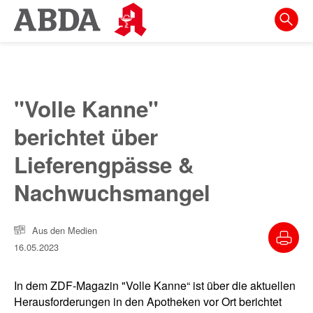
Springe
direkt
zu:
zur
Hauptnavigation
"Volle Kanne"
zur
berichtet über
Meta-
Navigation
Lieferengpässe &
zum
Nachwuchsmangel
Inhalt
zur
Aus den Medien
Suche
16.05.2023
In dem ZDF-Magazin "Volle Kanne“ ist über die aktuellen
Herausforderungen in den Apotheken vor Ort berichtet