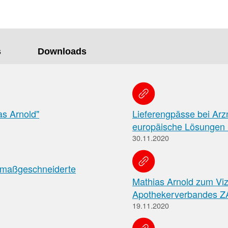
f
Tauchen
s
Downloads
Sie
direkt
ein
as Arnold"
Lieferengpässe bei Arz
europäische Lösungen
Leitlinien
Berichtsbogen-
30.11.2020
Formulare der
Leitlinien
und
Arzneimittelkommis
 maßgeschneiderte
Arbeitshilfen
Meldung
der
Mathias Arnold zum Vi
von
Bundesapothekerkammer
Apothekerverbandes Z
unerwünschten
Arzneimittelwirkungen
19.11.2020
und
Qualitätsmängeln