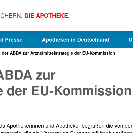
ICHERN.
DIE APOTHEKE.
nd Presse
Apotheken in Deutschland
Ü
 der ABDA zur Arzneimittelstrategie der EU-Kommission
S
S
S
ABDA zur
c
u
e
ie der EU-Kommission
h
c
i
n
h
t
ds Apothekerinnen und Apotheker begrüßen die von de
lstrategie, die die Versorgung Europas mit hochwertig