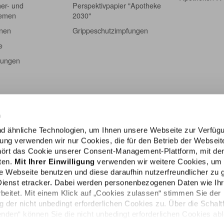
er- und
Perspektivpapier "Apotheke
hemen
2030"
onen
Grippeschutzimpfungen
e
tungen
n
d ähnliche Technologien, um Ihnen unsere Webseite zur Verfüg
igung verwenden wir nur Cookies, die für den Betrieb der Webseit
ehört das Cookie unserer Consent-Management-Plattform, mit de
lten.
Mit Ihrer Einwilligung
verwenden wir weitere Cookies, um
e Webseite benutzen und diese daraufhin nutzerfreundlicher zu g
Dienst etracker. Dabei werden personenbezogenen Daten wie Ih
rbeitet. Mit einem Klick auf „Cookies zulassen“ stimmen Sie der
der nicht unbedingt erforderlichen Cookies zu. Über die Schalt
den“ können Sie die nicht unbedingt erforderlichen Cookies ab
Impressum