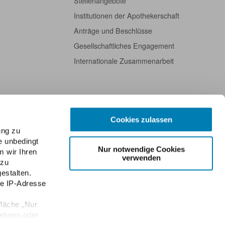
Stellenangebote
Institutionen der Apothekerschaft
Anträge und Beschlüsse
Gesellschaftliches Engagement
Internationale Zusammenarbeit
Cookies zulassen
ung zu
e unbedingt
Nur notwendige Cookies
m wir Ihren
verwenden
 zu
estalten.
re IP-Adresse
fläche „Nur
lehnen oder
Datenschutz
Public Key der ABDA
Kontakt
English
Newsletter