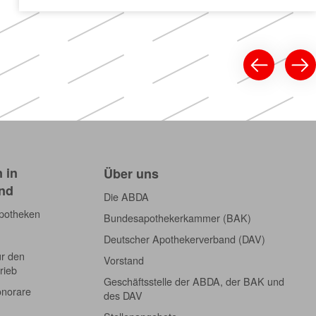
 in
Über uns
nd
Die ABDA
Apotheken
Bundesapothekerkammer (BAK)
Deutscher Apothekerverband (DAV)
ür den
Vorstand
rieb
Geschäftsstelle der ABDA, der BAK und
onorare
des DAV