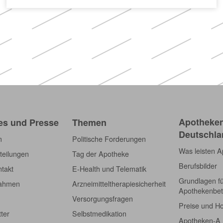
Apotheken)
Apotheken
es und Presse
Themen
Deutschla
m
Politische Forderungen
Was leisten 
teilungen
Tag der Apotheke
Berufsbilder
takt
E-Health und Telematik
Grundlagen f
nahmen
Arzneimitteltherapiesicherheit
Apothekenbet
Versorgungsfragen
Preise und H
tter
Selbstmedikation
Apotheken-A