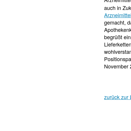
auch in Zuk
Arzneimitte
gemacht, d
Apothekenk
begrüßt ei
Lieferkette
wohlversta
Positionsp
November 2
zurück zur 