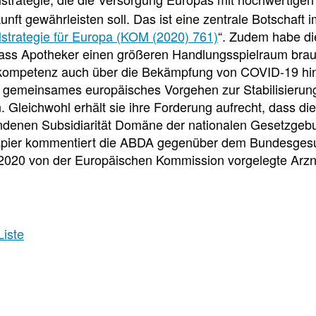
e
e
e
unft gewährleisten soll. Das ist eine zentrale Botschaft
l
t
lstrategie für Europa (KOM (2020) 761)
“. Zudem habe d
ass Apotheker einen größeren Handlungsspielraum brauc
l
e
ompetenz auch über die Bekämpfung von COVID-19 hin
n gemeinsames europäisches Vorgehen zur Stabilisierung
z
i
n. Gleichwohl erhält sie ihre Forderung aufrecht, dass 
ndenen Subsidiarität Domäne der nationalen Gesetzgebu
u
l
apier kommentiert die ABDA gegenüber dem Bundesgesu
020 von der Europäischen Kommission vorgelegte Arznei
g
e
r
n
Liste
i
Veranstaltungsdetai
f