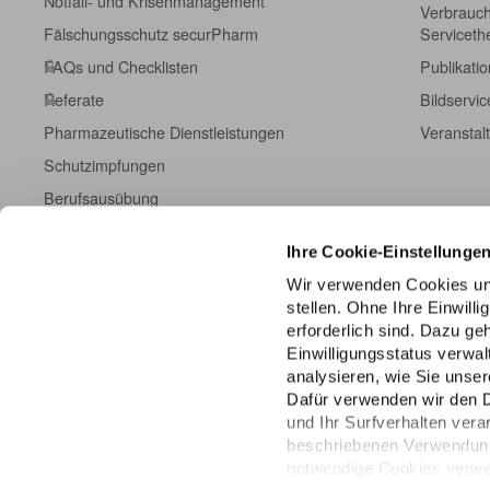
Notfall- und Krisenmanagement
Verbrauch
Fälschungsschutz securPharm
Servicet
FAQs und Checklisten
Publikati
Referate
Bildservic
Pharmazeutische Dienstleistungen
Veranstal
Schutzimpfungen
Berufsausübung
Fort- und Weiterbildung
Ihre Cookie-Einstellunge
Kampagneninformationen
Wir verwenden Cookies un
Einschreibeformulare
stellen. Ohne Ihre Einwill
ABDA DatenHub
erforderlich sind. Dazu g
Einwilligungsstatus verwa
ABDA-Datenpanel
analysieren, wie Sie unser
Dafür verwenden wir den 
und Ihr Surfverhalten vera
beschriebenen Verwendung 
notwendige Cookies verwen