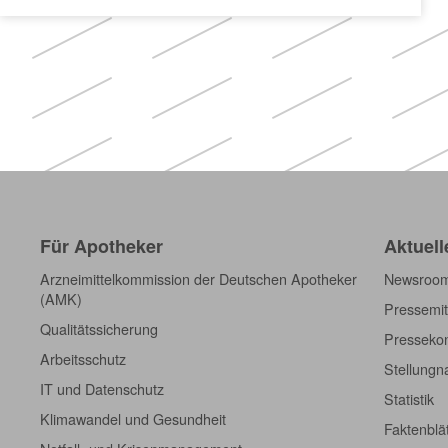
Für Apotheker
Aktuell
Arzneimittelkommission der Deutschen Apotheker
Newsroo
(AMK)
Pressemit
Qualitätssicherung
Pressekon
Arbeitsschutz
Stellung
IT und Datenschutz
Statistik
Klimawandel und Gesundheit
Faktenblä