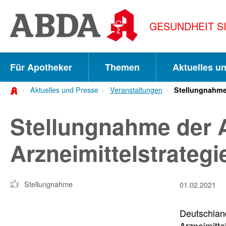
Springe
direkt
GESUNDHEIT S
zu:
zur
Hauptnavigation
Für Apotheker
Themen
Aktuelles u
zur
Aktuelles und Presse
Veranstaltungen
Stellungnahme
Meta-
Navigation
Stellungnahme der 
zum
Arzneimittelstrateg
Inhalt
zur
Stellungnahme
01.02.2021
Suche
Deutschlan
Arzneimitte