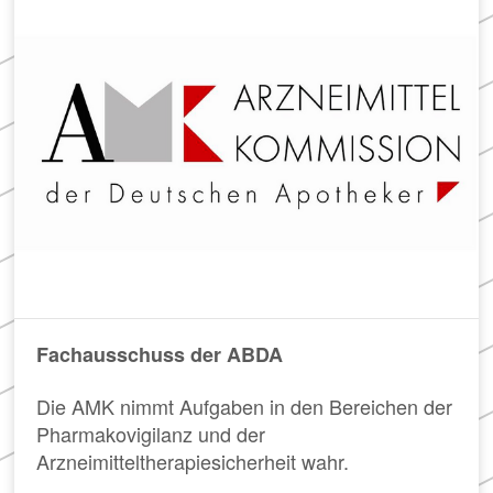
Meldung zum
in
der
Apothekenverzeichnis
Apotheke
und Beitrittserklärung
zum Rahmenvertrag
Hier
finden
Sie
FAQ
u.
„Cannabisgesetz“
a.
Häufig
den
gestellte
Rahmenvertrag
Fragen
über
und
die
Antworten
Arzneimittelversorgung
zu
sowie
Fachausschuss der ABDA
den
die
Neuerungen
TI-
Die AMK nimmt Aufgaben in den Bereichen der
des
Vereinbarung.
Pharmakovigilanz und der
sog.
„Cannabisgesetzes“
Arzneimitteltherapiesicherheit wahr.
(für