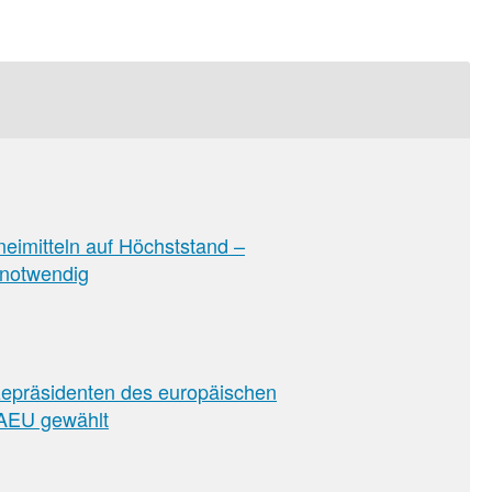
neimitteln auf Höchststand –
 notwendig
sion
zepräsidenten des europäischen
AEU gewählt