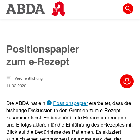
Springe
direkt
zu:
zur
Hauptnavigation
Positionspapier
zur
zum e-Rezept
Meta-
Navigation
Veröffentlichung
zum
11.02.2020
Inhalt
zur
Die ABDA hat ein
Positionspapier
erarbeitet, dass die
Suche
bisherige Diskussion in den Gremien zum e-Rezept
zusammenfasst. Es beschreibt die Herausforderungen
und Erfolgsfaktoren für die Einführung des eRezeptes mit
Blick auf die Bedürfnisse des Patienten. Es skizziert
zugleich einen technischen Lösungsansatz, den der