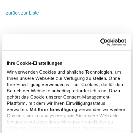
zurück zur Liste
Zusatzinformationen
Ihre Cookie-Einstellungen
Verwandte Nachrichten
Wir verwenden Cookies und ähnliche Technologien, um
Ihnen unsere Webseite zur Verfügung zu stellen. Ohne
Ihre Einwilligung verwenden wir nur Cookies, die für den
Betrieb der Webseite unbedingt erforderlich sind. Dazu
Hardware für E-Rezept und E-Medikationsplan
gehört das Cookie unserer Consent-Management-
12.05.2020
Plattform, mit dem wir Ihren Einwilligungsstatus
verwalten.
Mit Ihrer Einwilligung
verwenden wir weitere
Cookies, um zu analysieren, wie Sie unsere Webseite
benutzen und diese daraufhin nutzerfreundlicher zu
Apotheken können ab sofort Hardware für E-Rezept
gestalten. Dafür verwenden wir den Dienst etracker.
und E-Medikationsplan bestellen