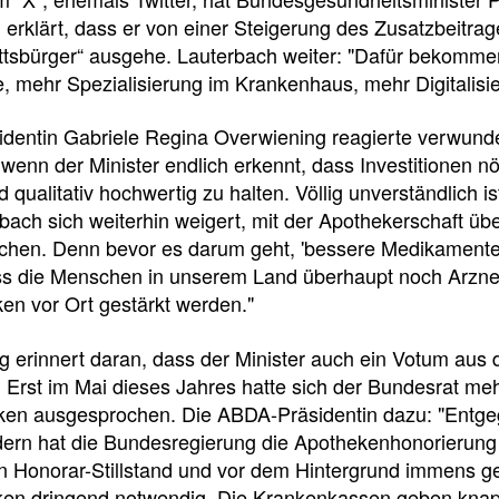
e
e
e
erklärt, dass er von einer Steigerung des Zusatzbeitra
l
t
ttsbürger“ ausgehe. Lauterbach weiter: "Dafür bekomm
, mehr Spezialisierung im Krankenhaus, mehr Digitalisi
l
e
entin Gabriele Regina Overwiening reagierte verwundert
z
i
, wenn der Minister endlich erkennt, dass Investitionen n
 qualitativ hochwertig zu halten. Völlig unverständlich i
bach sich weiterhin weigert, mit der Apothekerschaft übe
u
l
echen. Denn bevor es darum geht, 'bessere Medikamente‘
ss die Menschen in unserem Land überhaupt noch Arzn
g
e
en vor Ort gestärkt werden."
r
n
 erinnert daran, dass der Minister auch ein Votum aus 
 Erst im Mai dieses Jahres hatte sich der Bundesrat mehrh
i
ken ausgesprochen. Die ABDA-Präsidentin dazu: "Entg
Veranstaltungsdetai
ern hat die Bundesregierung die Apothekenhonorierung 
f
 Honorar-Stillstand und vor dem Hintergrund immens ges
ken dringend notwendig. Die Krankenkassen geben knap