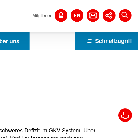
Mitglieder
ber uns
Schnellzugriff
nschweres Defizit im GKV-System. Über
Prof. Karl Lauterbach am gestrigen