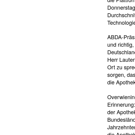
Donnerstag 
Durchschni
Technologie
ABDA-Präsid
und richtig
Deutschland
Herr Lauter
Ort zu spr
sorgen, da
die Apothek
Overwiening
Erinnerung:
der Apothe
Bundesländ
Jahrzehnten
die Apothe