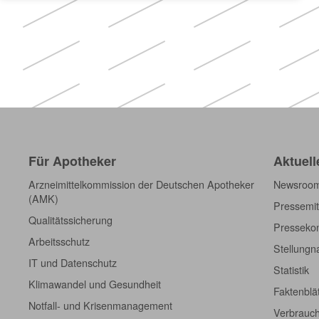
Für Apotheker
Aktuell
Arzneimittelkommission der Deutschen Apotheker
Newsroo
(AMK)
Pressemit
Qualitätssicherung
Pressekon
Arbeitsschutz
Stellung
IT und Datenschutz
Statistik
Klimawandel und Gesundheit
Faktenblä
Notfall- und Krisenmanagement
Verbrauch