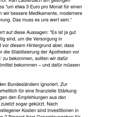
ges "um etwa 3 Euro pro Monat für einen
en wir bessere Medikamente, modernere
erung. Das muss es uns wert sein.“
 auf diese Aussagen: "Es ist ja gut
ötig sind, um die Versorgung in
st vor diesem Hintergrund aber, dass
r die Stabilisierung der Apotheken vor
 zu bekommen, sollten wir dafür
eimittel bekommen – und dafür müssen
den Bundesländern ignoriert. Zur
eitlich für eine finanzielle Stärkung
egen den Empfehlungen aus den
l
zuletzt sogar gekürzt. Nach
tiegener Kosten sind Investitionen in
p 2 Prozent ihrer Gesamtausgaben für