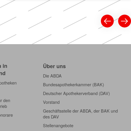
 in
Über uns
nd
Die ABDA
Apotheken
Bundesapothekerkammer (BAK)
Deutscher Apothekerverband (DAV)
ür den
Vorstand
rieb
Geschäftsstelle der ABDA, der BAK und
onorare
des DAV
Stellenangebote