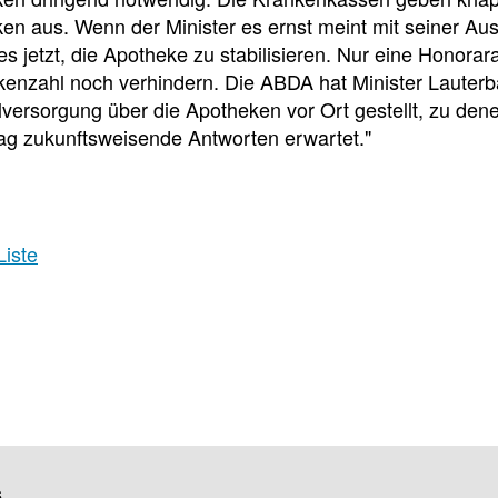
f
en aus. Wenn der Minister es ernst meint mit seiner Au
t es jetzt, die Apotheke zu stabilisieren. Nur eine Hono
kenzahl noch verhindern. Die ABDA hat Minister Lauterb
Tauchen
lversorgung über die Apotheken vor Ort gestellt, zu de
Sie
ag zukunftsweisende Antworten erwartet."
direkt
ein
Liste
Leitlinien
Berichtsbogen-
Formulare der
Leitlinien
und
Arzneimittelkommis
Arbeitshilfen
Meldung
der
von
Bundesapothekerkammer
unerwünschten
Arzneimittelwirkungen
und
Qualitätsmängeln
s