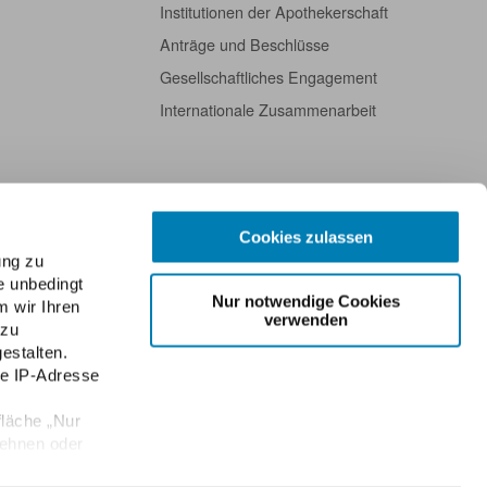
Institutionen der Apothekerschaft
Anträge und Beschlüsse
Gesellschaftliches Engagement
Internationale Zusammenarbeit
Cookies zulassen
ung zu
e unbedingt
Nur notwendige Cookies
m wir Ihren
verwenden
 zu
estalten.
re IP-Adresse
fläche „Nur
lehnen oder
Datenschutz
Public Key der ABDA
Kontakt
English
Newsletter
e Einwilligung