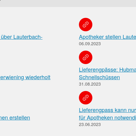
Pharmazeutische
Dienstleistungen
Apothekenteams
AMK-
können
über Lauterbach-
Apotheker stellen Laut
sich
Nachrichten
06.09.2023
auf
Informationen
Themenseiten
der
über
Institutionen,
die
Behörden
Lieferengpässe: Hubman
vereinbarten
und
pharmazeutischen
erwiening wiederholt
Schnellschüssen
Hersteller
Dienstleistungen
31.08.2023
und
die
Rahmenbedingungen
informieren.
Lieferengpass kann nur
Arbeitsschutz
men erstellen
für Apotheken notwend
Informationen
23.06.2023
zum
Arbeitsschutz