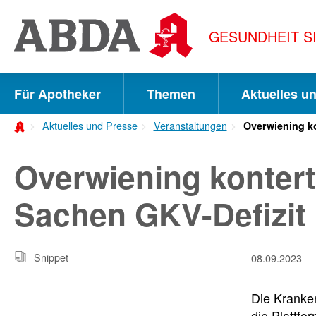
Springe
direkt
GESUNDHEIT S
zu:
zur
Hauptnavigation
Für Apotheker
Themen
Aktuelles u
zur
Aktuelles und Presse
Veranstaltungen
Overwiening ko
Meta-
Navigation
Overwiening kontert
zum
Sachen GKV-Defizit
Inhalt
zur
Snippet
08.09.2023
Suche
Die Kranke
die Plattfo