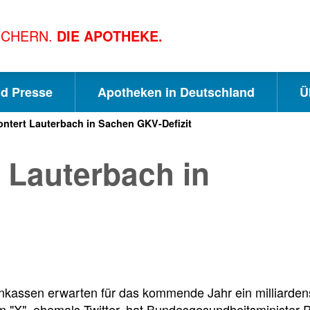
ICHERN.
DIE APOTHEKE.
nd Presse
Apotheken in Deutschland
Ü
ntert Lauterbach in Sachen GKV-Defizit
S
S
S
 Lauterbach in
c
u
e
h
c
i
n
h
t
nkassen erwarten für das kommende Jahr ein milliarde
rm "X", ehemals Twitter, hat Bundesgesundheitsminister 