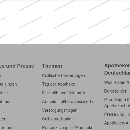
Apotheken
es und Presse
Themen
Deutschla
m
Politische Forderungen
Was leisten 
teilungen
Tag der Apotheke
Berufsbilder
takt
E-Health und Telematik
Grundlagen f
nahmen
Arzneimitteltherapiesicherheit
Apothekenbet
Versorgungsfragen
Preise und H
tter
Selbstmedikation
Apotheken-A
er- und
Perspektivpapier "Apotheke