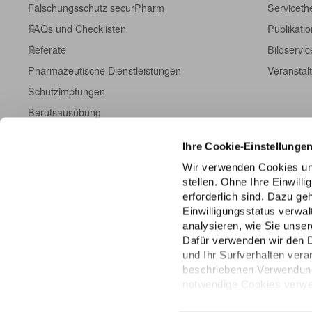
Fälschungsschutz securPharm
Servicet
FAQs und Checklisten
Publikati
Referate
Bildservic
Pharmazeutische Dienstleistungen
Veranstal
Schutzimpfungen
Berufsausübung
Fort- und Weiterbildung
Ihre Cookie-Einstellunge
Kampagneninformationen
Wir verwenden Cookies un
Einschreibeformulare
stellen. Ohne Ihre Einwill
ABDA DatenHub
erforderlich sind. Dazu g
Einwilligungsstatus verwa
ABDA-Datenpanel
analysieren, wie Sie unser
Dafür verwenden wir den 
und Ihr Surfverhalten vera
beschriebenen Verwendung 
notwendige Cookies verwen
über die unteren Regler Ihr