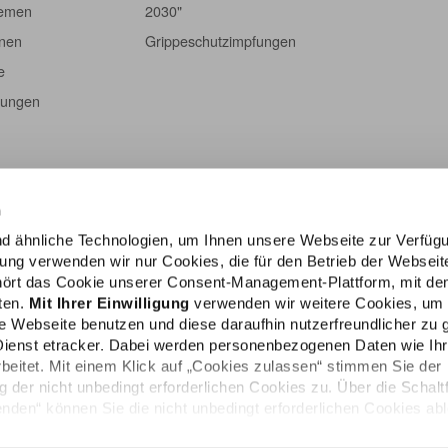
hemen
2030"
onen
Grippeschutzimpfungen
e
tungen
n
d ähnliche Technologien, um Ihnen unsere Webseite zur Verfüg
igung verwenden wir nur Cookies, die für den Betrieb der Webseit
ehört das Cookie unserer Consent-Management-Plattform, mit de
lten.
Mit Ihrer Einwilligung
verwenden wir weitere Cookies, um
e Webseite benutzen und diese daraufhin nutzerfreundlicher zu g
Dienst etracker. Dabei werden personenbezogenen Daten wie Ih
rbeitet. Mit einem Klick auf „Cookies zulassen“ stimmen Sie der
der nicht unbedingt erforderlichen Cookies zu. Über die Schalt
den“ können Sie die nicht unbedingt erforderlichen Cookies ab
Impressum
e persönlichen Bedürfnisse individuell einstellen. Sie können Ihr