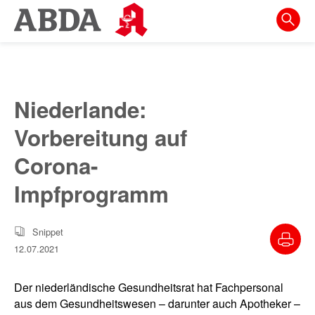
Springe
direkt
zu:
zur
Hauptnavigation
Niederlande:
zur
Vorbereitung auf
Meta-
Navigation
Corona-
zum
Impfprogramm
Inhalt
zur
Snippet
Suche
12.07.2021
Der niederländische Gesundheitsrat hat Fachpersonal
aus dem Gesundheitswesen – darunter auch Apotheker –