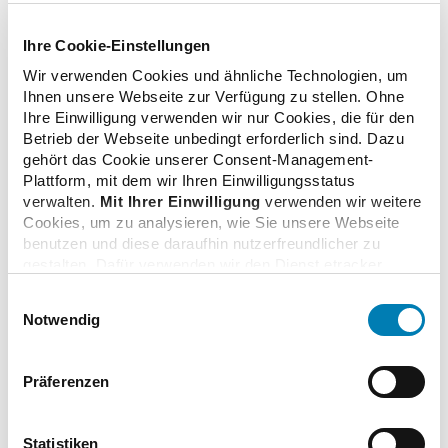
Ihre Cookie-Einstellungen
Wir verwenden Cookies und ähnliche Technologien, um
Zusatzinformationen
Ihnen unsere Webseite zur Verfügung zu stellen. Ohne
Ihre Einwilligung verwenden wir nur Cookies, die für den
Betrieb der Webseite unbedingt erforderlich sind. Dazu
Verwandte Nachrichten
gehört das Cookie unserer Consent-Management-
Plattform, mit dem wir Ihren Einwilligungsstatus
verwalten.
Mit Ihrer Einwilligung
verwenden wir weitere
Cookies, um zu analysieren, wie Sie unsere Webseite
Impfen in der Apotheke
benutzen und diese daraufhin nutzerfreundlicher zu
21.10.2020
gestalten. Dafür verwenden wir den Dienst etracker.
Dabei werden personenbezogenen Daten wie Ihre IP-
Einwilligungsauswahl
Adresse und Ihr Surfverhalten verarbeitet. Mit einem
Notwendig
Klick auf „Cookies zulassen“ stimmen Sie der
Apotheker alarmiert: Jeder zweite Risikopatient will
beschriebenen Verwendung der nicht unbedingt
sich nicht gegen Grippe impfen lassen
erforderlichen Cookies zu. Über die Schaltfläche „Nur
01.10.2020
Präferenzen
notwendige Cookies verwenden“ können Sie die nicht
unbedingt erforderlichen Cookies ablehnen oder über die
unteren Regler Ihre persönlichen Bedürfnisse individuell
Statistiken