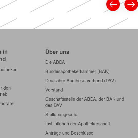
 in
Über uns
nd
Die ABDA
Apotheken
Bundesapothekerkammer (BAK)
Deutscher Apothekerverband (DAV)
ür den
Vorstand
rieb
Geschäftsstelle der ABDA, der BAK und
onorare
des DAV
Stellenangebote
Institutionen der Apothekerschaft
Anträge und Beschlüsse