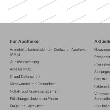
Für Apotheker
Aktuell
Arzneimittelkommission der Deutschen Apotheker
Newsroo
(AMK)
Pressemit
Qualitätssicherung
Pressekon
Arbeitsschutz
Stellung
IT und Datenschutz
Statistik
Klimawandel und Gesundheit
Faktenblä
Notfall- und Krisenmanagement
Verbrauch
Fälschungsschutz securPharm
Servicet
FAQs und Checklisten
Publikati