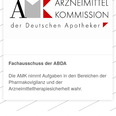
Meldung zum
in
der
Apothekenverzeichnis
Apotheke
und Beitrittserklärung
zum Rahmenvertrag
Hier
finden
Sie
FAQ
u.
„Cannabisgesetz“
a.
Häufig
den
gestellte
Rahmenvertrag
Fachausschuss der ABDA
Fragen
über
und
die
Die AMK nimmt Aufgaben in den Bereichen der
Antworten
Arzneimittelversorgung
zu
Pharmakovigilanz und der
sowie
den
die
Arzneimitteltherapiesicherheit wahr.
Neuerungen
TI-
des
Vereinbarung.
sog.
„Cannabisgesetzes“
(für