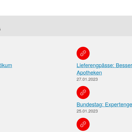
f
Tauchen
s
Sie
direkt
ein
tikum
Lieferengpässe: Besser
Apotheken
Leitlinien
Berichtsbogen-
27.01.2023
Formulare der
Leitlinien
und
Arzneimittelkommis
Arbeitshilfen
Meldung
Bundestag: Expertenge
der
von
Bundesapothekerkammer
25.01.2023
unerwünschten
Arzneimittelwirkungen
und
Qualitätsmängeln