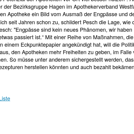
e
e
e
er der Bezirksgruppe Hagen im Apothekerverband Westf
l
t
sen Apotheke ein Bild vom Ausmaß der Engpässe und der 
sich seit Jahren schon zu, schildert Pesch die Lage, wie
l
e
 Pesch: "Engpässe sind kein neues Phänomen, wir haben
etwas passiert ist.“ Mit einer Reihe von Maßnahmen, di
z
i
 einem Eckpunktepapier angekündigt hat, will die Poli
aus, den Apotheken mehr Freiheiten zu geben, im Falle 
en. So müsse unter anderem sichergestellt werden, da
u
l
ezepturen herstellen könnten und auch bezahlt bekämen
g
e
r
n
Liste
i
Veranstaltungsdetai
f