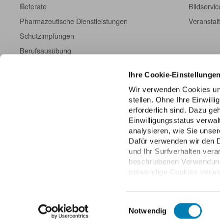
Referate
Bildservic
Pharmazeutische Dienstleistungen
Veranstal
Schutzimpfungen
Berufsausübung
Fort- und Weiterbildung
Ihre Cookie-Einstellunge
Kampagneninformationen
Wir verwenden Cookies un
Einschreibeformulare
stellen. Ohne Ihre Einwill
ABDA DatenHub
erforderlich sind. Dazu g
Einwilligungsstatus verwa
ABDA-Datenpanel
analysieren, wie Sie unser
Dafür verwenden wir den 
und Ihr Surfverhalten vera
beschriebenen Verwendung 
notwendige Cookies verwen
über die unteren Regler Ihr
jederzeit mit Wirkung für 
Datenschutzhinweisen.
Einwilligungsauswahl
Notwendig