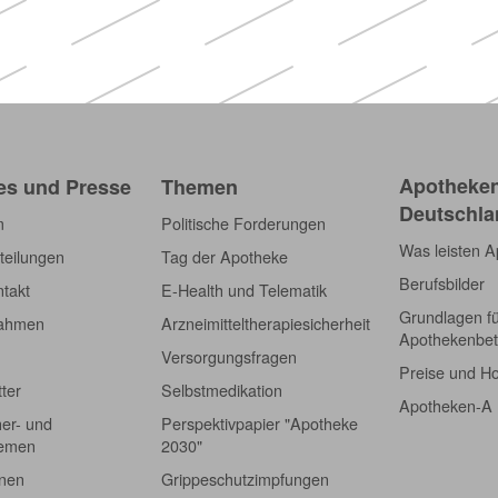
Apotheken)
Apotheken
es und Presse
Themen
Deutschla
m
Politische Forderungen
Was leisten 
teilungen
Tag der Apotheke
Berufsbilder
takt
E-Health und Telematik
Grundlagen f
nahmen
Arzneimitteltherapiesicherheit
Apothekenbet
Versorgungsfragen
Preise und H
tter
Selbstmedikation
Apotheken-A
er- und
Perspektivpapier "Apotheke
hemen
2030"
onen
Grippeschutzimpfungen