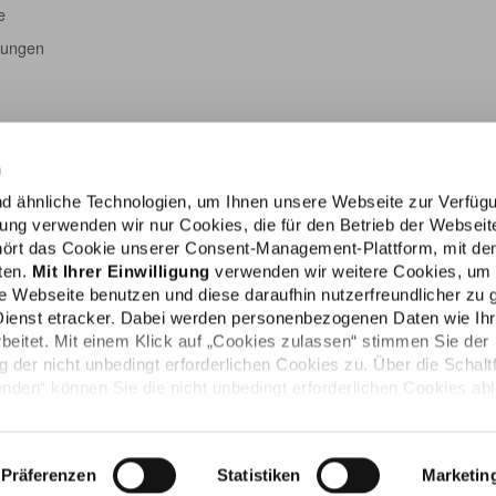
e
tungen
n
d ähnliche Technologien, um Ihnen unsere Webseite zur Verfüg
igung verwenden wir nur Cookies, die für den Betrieb der Webseit
ehört das Cookie unserer Consent-Management-Plattform, mit de
lten.
Mit Ihrer Einwilligung
verwenden wir weitere Cookies, um
e Webseite benutzen und diese daraufhin nutzerfreundlicher zu g
Dienst etracker. Dabei werden personenbezogenen Daten wie Ih
rbeitet. Mit einem Klick auf „Cookies zulassen“ stimmen Sie der
der nicht unbedingt erforderlichen Cookies zu. Über die Schalt
den“ können Sie die nicht unbedingt erforderlichen Cookies ab
Impressum
e persönlichen Bedürfnisse individuell einstellen. Sie können Ihr
die Zukunft widerrufen. Weitere Informationen finden Sie in unser
Präferenzen
Statistiken
Marketin