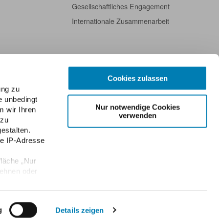
Gesellschaftliches Engagement
Internationale Zusammenarbeit
Cookies zulassen
ung zu
e unbedingt
Nur notwendige Cookies
m wir Ihren
verwenden
 zu
estalten.
re IP-Adresse
fläche „Nur
lehnen oder
Datenschutz
Public Key der ABDA
Kontakt
English
Newsletter
e Einwilligung
en
g
Details zeigen