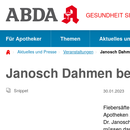
Springe
direkt
GESUNDHEIT S
zu:
zur
Hauptnavigation
Für Apotheker
Themen
Aktuelles u
zur
Aktuelles und Presse
Veranstaltungen
Janosch Dahm
Meta-
Navigation
Janosch Dahmen be
zum
Inhalt
Snippet
30.01.2023
zur
Fiebersäfte
Suche
Apotheken z
Dr. Janosc
müssen das 