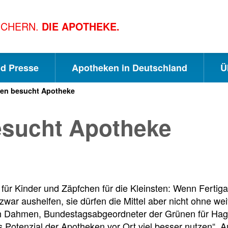
ICHERN.
DIE APOTHEKE.
nd Presse
Apotheken in Deutschland
Ü
en besucht Apotheke
S
S
S
sucht Apotheke
c
u
e
h
c
i
 für Kinder und Zäpfchen für die Kleinsten: Wenn Fertiga
n
h
t
war aushelfen, sie dürfen die Mittel aber nicht ohne wei
h Dahmen, Bundestagsabgeordneter der Grünen für Hag
Potenzial der Apotheken vor Ort viel besser nutzen“. A