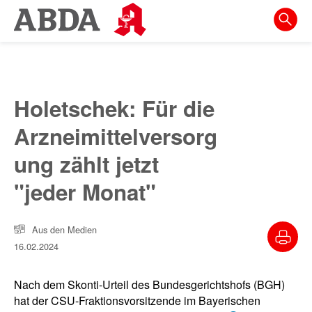
Springe
direkt
zu:
zur
Hauptnavigation
Holetschek: Für die
zur
Arzneimittelversorg
Meta-
Navigation
ung zählt jetzt
zum
"jeder Monat"
Inhalt
zur
Aus den Medien
Suche
16.02.2024
Nach dem Skonti-Urteil des Bundesgerichtshofs (BGH)
hat der CSU-Fraktionsvorsitzende im Bayerischen