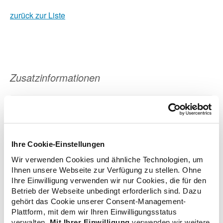
zurück zur Liste
Zusatzinformationen
Verwandte Nachrichten
Ihre Cookie-Einstellungen
CSU: Koalitionsvertrag stärkt Vor-Ort-Apotheken
Wir verwenden Cookies und ähnliche Technologien, um
12.05.2025
Ihnen unsere Webseite zur Verfügung zu stellen. Ohne
Ihre Einwilligung verwenden wir nur Cookies, die für den
Betrieb der Webseite unbedingt erforderlich sind. Dazu
DAV: Apotheken nach BGH-Urteil unter massivem
gehört das Cookie unserer Consent-Management-
Druck – Politik muss jetzt handeln!
Plattform, mit dem wir Ihren Einwilligungsstatus
12.04.2024
verwalten.
Mit Ihrer Einwilligung
verwenden wir weitere