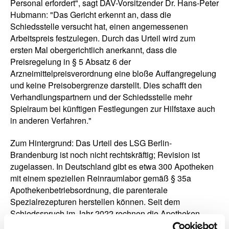
Personal erfordert", sagt DAV-Vorsitzender Dr. Hans-Peter
Hubmann: "Das Gericht erkennt an, dass die
Schiedsstelle versucht hat, einen angemessenen
Arbeitspreis festzulegen. Durch das Urteil wird zum
ersten Mal obergerichtlich anerkannt, dass die
Preisregelung in § 5 Absatz 6 der
Arzneimittelpreisverordnung eine bloße Auffangregelung
und keine Preisobergrenze darstellt. Dies schafft den
Verhandlungspartnern und der Schiedsstelle mehr
Spielraum bei künftigen Festlegungen zur Hilfstaxe auch
in anderen Verfahren."
Zum Hintergrund: Das Urteil des LSG Berlin-
Brandenburg ist noch nicht rechtskräftig; Revision ist
zugelassen. In Deutschland gibt es etwa 300 Apotheken
mit einem speziellen Reinraumlabor gemäß § 35a
Apothekenbetriebsordnung, die parenterale
Spezialrezepturen herstellen können. Seit dem
Schiedsspruch im Jahr 2022 rechnen die Apotheken
gemäß Schiedsspruch ihre Spezialrezepturen mit je 100