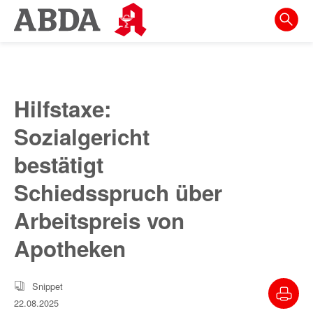
Springe
direkt
zu:
zur
Hauptnavigation
Hilfstaxe:
zur
Sozialgericht
Meta-
Navigation
bestätigt
zum
Schiedsspruch über
Inhalt
Arbeitspreis von
zur
Apotheken
Suche
Snippet
22.08.2025