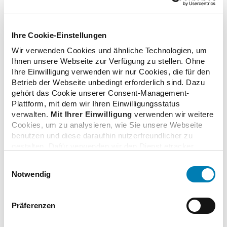
Euro (netto) Arbeitspreis ab. Nach Berechnungen des
DAV entstehen den gesetzlichen Krankenkassen durch
den Schiedsspruch für jährlich etwa 3,5 Millionen
Ihre Cookie-Einstellungen
betroffene Spezialrezepturen rund 100 Mio. Euro (brutto)
Wir verwenden Cookies und ähnliche Technologien, um
Mehrkosten pro Jahr.
Ihnen unsere Webseite zur Verfügung zu stellen. Ohne
Ihre Einwilligung verwenden wir nur Cookies, die für den
Betrieb der Webseite unbedingt erforderlich sind. Dazu
gehört das Cookie unserer Consent-Management-
Plattform, mit dem wir Ihren Einwilligungsstatus
zurück zur Liste
verwalten.
Mit Ihrer Einwilligung
verwenden wir weitere
Cookies, um zu analysieren, wie Sie unsere Webseite
benutzen und diese daraufhin nutzerfreundlicher zu
gestalten. Dafür verwenden wir den Dienst etracker.
Dabei werden personenbezogenen Daten wie Ihre IP-
Einwilligungsauswahl
Zusatzinformationen
Adresse und Ihr Surfverhalten verarbeitet. Mit einem
Notwendig
Klick auf „Cookies zulassen“ stimmen Sie der
beschriebenen Verwendung der nicht unbedingt
erforderlichen Cookies zu. Über die Schaltfläche „Nur
Verwandte Nachrichten
Präferenzen
notwendige Cookies verwenden“ können Sie die nicht
unbedingt erforderlichen Cookies ablehnen oder über die