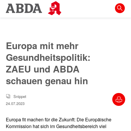
Springe
direkt
zu:
zur
Hauptnavigation
Europa mit mehr
zur
Gesundheitspolitik:
Meta-
Navigation
ZAEU und ABDA
zum
schauen genau hin
Inhalt
zur
Snippet
Suche
24.07.2023
Europa fit machen für die Zukunft: Die Europäische
Kommission hat sich im Gesundheitsbereich viel