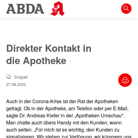
Springe
direkt
zu:
zur
Hauptnavigation
Direkter Kontakt in
zur
die Apotheke
Meta-
Navigation
Snippet
zum
27.08.2020
Inhalt
zur
Auch in der Corona-Krise ist der Rat der Apotheken
Suche
gefragt. Ob in der Apotheke, am Telefon oder per E-Mail,
sagte Dr. Andreas Kiefer in der „Apotheken Umschau".
Man chatte auch übers Handy mit den Kunden, wenn
auch selten. „Für mich ist es wichtig, den Kunden zu
signalisieren: Wir stehen zur Verfügung, wir kümmern uns