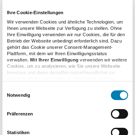
Ihre Cookie-Einstellungen
Wir verwenden Cookies und ähnliche Technologien, um
Ihnen unsere Webseite zur Verfügung zu stellen. Ohne
Ihre Einwilligung verwenden wir nur Cookies, die für den
Zusatzinformationen
Betrieb der Webseite unbedingt erforderlich sind. Dazu
gehört das Cookie unserer Consent-Management-
Plattform, mit dem wir Ihren Einwilligungsstatus
Verwandte Nachrichten
verwalten.
Mit Ihrer Einwilligung
verwenden wir weitere
Cookies, um zu analysieren, wie Sie unsere Webseite
benutzen und diese daraufhin nutzerfreundlicher zu
gestalten. Dafür verwenden wir den Dienst etracker.
Apotheken in Deutschland schließen sich an
Dabei werden personenbezogenen Daten wie Ihre IP-
Telematik-Infrastruktur an
Einwilligungsauswahl
Adresse und Ihr Surfverhalten verarbeitet. Mit einem
17.08.2020
Notwendig
Klick auf „Cookies zulassen“ stimmen Sie der
beschriebenen Verwendung der nicht unbedingt
erforderlichen Cookies zu. Über die Schaltfläche „Nur
Präferenzen
notwendige Cookies verwenden“ können Sie die nicht
FAQs zum elektronischen Medikationsplan
unbedingt erforderlichen Cookies ablehnen oder über die
07.08.2020
unteren Regler Ihre persönlichen Bedürfnisse individuell
Statistiken