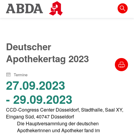
Springe
direkt
zu:
zur
Hauptnavigation
Deutscher
zur
Apothekertag 2023
Meta-
Navigation
Termine
zum
27.09.2023
Inhalt
- 29.09.2023
zur
Suche
CCD-Congress Center Düsseldorf, Stadthalle, Saal XY,
Eingang Süd, 40747 Düsseldorf
Die Hauptversammlung der deutschen
Apothekerinnen und Apotheker fand im