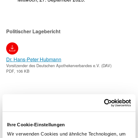
Politischer Lagebericht
Dr. Hans-Peter Hubmann
Vorsitzender des Deutschen Apothekerverbandes e.V. (DAV)
PDF, 106 KB
Grußworte
Ihre Cookie-Einstellungen
Marcus Freitag
Wir verwenden Cookies und ähnliche Technologien, um
Vorsitzender des PHAGRO | Bundesverband des Pharmazeutischen