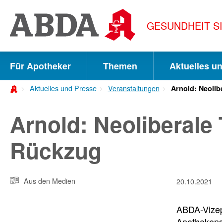
Springe
direkt
GESUNDHEIT S
zu:
zur
Hauptnavigation
Für Apotheker
Themen
Aktuelles u
zur
Aktuelles und Presse
Veranstaltungen
Arnold: Neoli
Meta-
Navigation
Arnold: Neoliberale
zum
Rückzug
Inhalt
zur
Aus den Medien
20.10.2021
Suche
ABDA-Vizepr
Apothekens