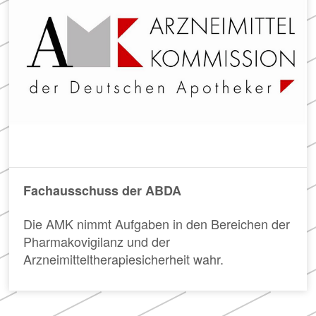
Meldung zum
in
der
Apothekenverzeichnis
Apotheke
und Beitrittserklärung
zum Rahmenvertrag
Hier
finden
Sie
FAQ
u.
„Cannabisgesetz“
a.
Häufig
den
gestellte
Rahmenvertrag
Fragen
über
Fachausschuss der ABDA
und
die
Antworten
Arzneimittelversorgung
zu
sowie
Die AMK nimmt Aufgaben in den Bereichen der
den
die
Pharmakovigilanz und der
Neuerungen
TI-
Arzneimitteltherapiesicherheit wahr.
des
Vereinbarung.
sog.
„Cannabisgesetzes“
(für