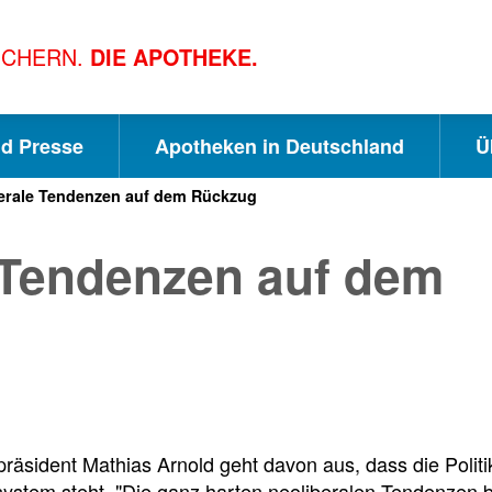
ICHERN.
DIE APOTHEKE.
nd Presse
Apotheken in Deutschland
Ü
berale Tendenzen auf dem Rückzug
S
S
S
 Tendenzen auf dem
c
u
e
h
c
i
n
h
t
äsident Mathias Arnold geht davon aus, dass die Polit
ystem steht. "Die ganz harten neoliberalen Tendenzen 