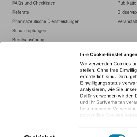
FAQs und Checklisten
Publikati
Referate
Bildservic
Pharmazeutische Dienstleistungen
Veranstal
Schutzimpfungen
Berufsausübung
Fort- und Weiterbildung
Ihre Cookie-Einstellunge
Kampagneninformationen
Wir verwenden Cookies un
Einschreibeformulare
stellen. Ohne Ihre Einwill
ABDA DatenHub
erforderlich sind. Dazu g
Einwilligungsstatus verwa
ABDA-Datenpanel
analysieren, wie Sie unser
Dafür verwenden wir den 
und Ihr Surfverhalten vera
beschriebenen Verwendung 
notwendige Cookies verwen
über die unteren Regler Ihr
jederzeit mit Wirkung für 
Datenschutzhinweisen.
Einwilligungsauswahl