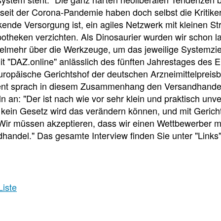
e
e
e
seit der Corona-Pandemie haben doch selbst die Kritiker
l
t
ende Versorgung ist, ein agiles Netzwerk mit kleinen St
potheken verzichten. Als Dinosaurier wurden wir schon 
l
e
vielmehr über die Werkzeuge, um das jeweilige Systemzie
it "DAZ.online" anlässlich des fünften Jahrestages des
z
i
uropäische Gerichtshof der deutschen Arzneimittelpreis
ent sprach in diesem Zusammenhang den Versandhandel 
u
l
ln an: "Der ist nach wie vor sehr klein und praktisch un
kein Gesetz wird das verändern können, und mit Gerich
Wir müssen akzeptieren, dass wir einen Wettbewerber me
g
e
handel." Das gesamte Interview finden Sie unter "Links"
r
n
i
Liste
Veranstaltungsdetai
f