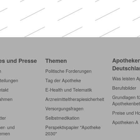
Apotheken)
Apotheken
es und Presse
Themen
Deutschla
m
Politische Forderungen
Was leisten 
teilungen
Tag der Apotheke
Berufsbilder
takt
E-Health und Telematik
Grundlagen f
nahmen
Arzneimitteltherapiesicherheit
Apothekenbet
Versorgungsfragen
Preise und H
tter
Selbstmedikation
Apotheken-A
er- und
Perspektivpapier "Apotheke
hemen
2030"