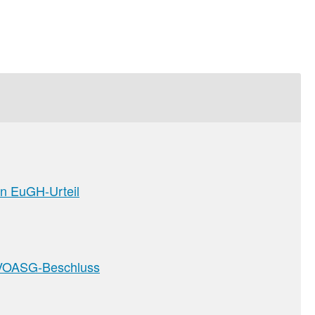
en EuGH-Urteil
sion
VOASG-Beschluss