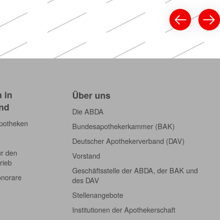
 in
Über uns
nd
Die ABDA
Apotheken
Bundesapothekerkammer (BAK)
Deutscher Apothekerverband (DAV)
ür den
Vorstand
rieb
Geschäftsstelle der ABDA, der BAK und
onorare
des DAV
Stellenangebote
Institutionen der Apothekerschaft