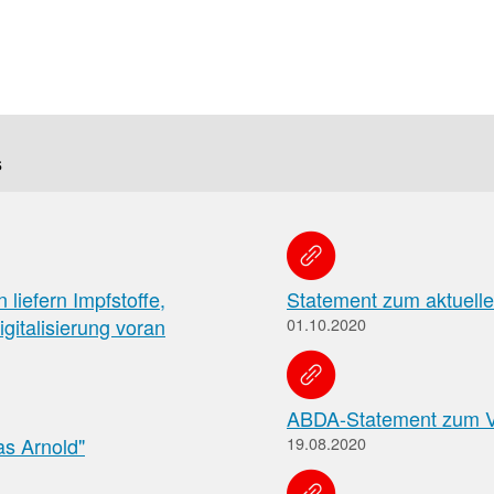
f
Tauchen
Sie
direkt
s
ein
Leitlinien
Berichtsbogen-
liefern Impfstoffe,
Statement zum aktuell
Formulare der
Leitlinien
gitalisierung voran
01.10.2020
und
Arzneimittelkommis
Arbeitshilfen
Meldung
der
von
Bundesapothekerkammer
ABDA-Statement zum 
unerwünschten
as Arnold"
Arzneimittelwirkungen
19.08.2020
und
Qualitätsmängeln