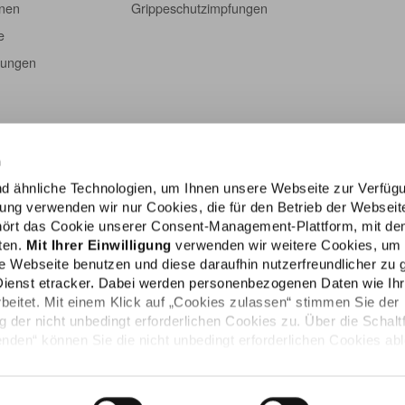
onen
Grippeschutzimpfungen
e
tungen
n
d ähnliche Technologien, um Ihnen unsere Webseite zur Verfüg
igung verwenden wir nur Cookies, die für den Betrieb der Webseit
ehört das Cookie unserer Consent-Management-Plattform, mit de
lten.
Mit Ihrer Einwilligung
verwenden wir weitere Cookies, um
e Webseite benutzen und diese daraufhin nutzerfreundlicher zu g
Dienst etracker. Dabei werden personenbezogenen Daten wie Ih
rbeitet. Mit einem Klick auf „Cookies zulassen“ stimmen Sie der
der nicht unbedingt erforderlichen Cookies zu. Über die Schalt
den“ können Sie die nicht unbedingt erforderlichen Cookies ab
Impressum
e persönlichen Bedürfnisse individuell einstellen. Sie können Ihr
die Zukunft widerrufen. Weitere Informationen finden Sie in unser