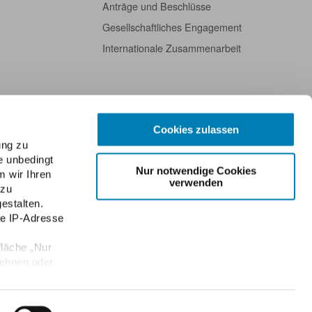
Anträge und Beschlüsse
Gesellschaftliches Engagement
Internationale Zusammenarbeit
Cookies zulassen
ung zu
e unbedingt
Nur notwendige Cookies
m wir Ihren
verwenden
 zu
estalten.
re IP-Adresse
fläche „Nur
lehnen oder
Datenschutz
Public Key der ABDA
Kontakt
English
Newsletter
e Einwilligung
en