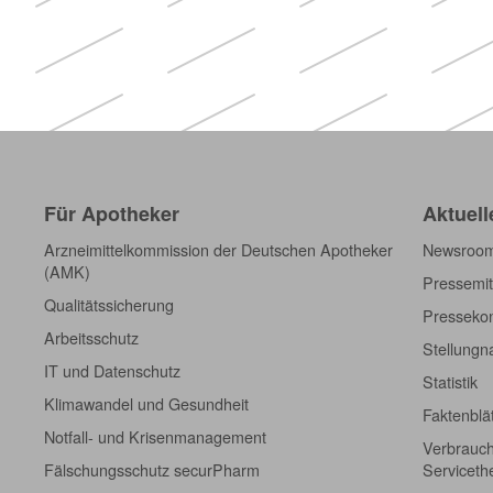
Für Apotheker
Aktuell
Arzneimittelkommission der Deutschen Apotheker
Newsroo
(AMK)
Pressemit
Qualitätssicherung
Pressekon
Arbeitsschutz
Stellung
IT und Datenschutz
Statistik
Klimawandel und Gesundheit
Faktenblä
Notfall- und Krisenmanagement
Verbrauch
Fälschungsschutz securPharm
Servicet