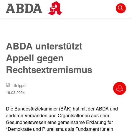
Springe
direkt
zu:
zur
Hauptnavigation
ABDA unterstützt
zur
Appell gegen
Meta-
Navigation
Rechtsextremismus
zum
Inhalt
Snippet
18.03.2024
zur
Suche
Die Bundesärztekammer (BÄK) hat mit der ABDA und
anderen Verbänden und Organisationen aus dem
Gesundheitswesen eine gemeinsame Erklärung für
"Demokratie und Pluralismus als Fundament für ein