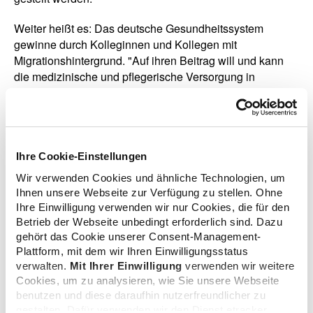
Weiter heißt es: Das deutsche Gesundheitssystem
gewinne durch Kolleginnen und Kollegen mit
Migrationshintergrund. "Auf ihren Beitrag will und kann
die medizinische und pflegerische Versorgung in
Deutschland nicht verzichten", so der Appell. "Der
Austausch von Ideen und die Zusammenarbeit mit
Menschen aus verschiedenen Nationen und Kulturen
bereichern unsere Arbeit, sie sind unerlässlich für
wissenschaftliche Exzellenz und medizinischen
Ihre Cookie-Einstellungen
Fortschritt."
Wir verwenden Cookies und ähnliche Technologien, um
Ihnen unsere Webseite zur Verfügung zu stellen. Ohne
Die Bundesapothekerkammer (BAK) hatte bereits im
Ihre Einwilligung verwenden wir nur Cookies, die für den
vergangenen Monat ein Statement zur freiheitlich-
Betrieb der Webseite unbedingt erforderlich sind. Dazu
demokratische Grundordnung beschlossen. Darin heißt
gehört das Cookie unserer Consent-Management-
es: "Die Achtung der Menschenwürde, der Freiheit, der
Plattform, mit dem wir Ihren Einwilligungsstatus
verwalten.
Mit Ihrer Einwilligung
verwenden wir weitere
Gleichheit, der Rechts­staatlichkeit und der Demokratie
Cookies, um zu analysieren, wie Sie unsere Webseite
sind die nicht hinterfragbaren Gegenstände der
benutzen und diese daraufhin nutzerfreundlicher zu
Ewigkeitsgarantie des Grundgesetzes. Sie bilden damit
gestalten. Dafür verwenden wir den Dienst etracker.