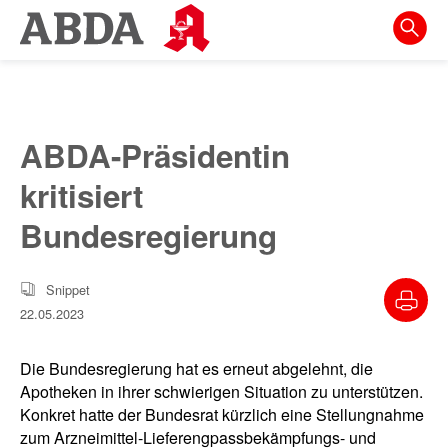
Springe
direkt
zu:
zur
Hauptnavigation
ABDA-Präsidentin
zur
kritisiert
Meta-
Navigation
Bundesregierung
zum
Inhalt
Snippet
22.05.2023
zur
Suche
Die Bundesregierung hat es erneut abgelehnt, die
Apotheken in ihrer schwierigen Situation zu unterstützen.
Konkret hatte der Bundesrat kürzlich eine Stellungnahme
zum Arzneimittel-Lieferengpassbekämpfungs- und