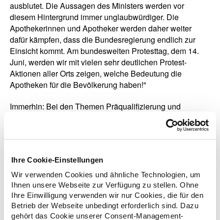
ausblutet. Die Aussagen des Ministers werden vor
diesem Hintergrund immer unglaubwürdiger. Die
Apothekerinnen und Apotheker werden daher weiter
dafür kämpfen, dass die Bundesregierung endlich zur
Einsicht kommt. Am bundesweiten Protesttag, dem 14.
Juni, werden wir mit vielen sehr deutlichen Protest-
Aktionen aller Orts zeigen, welche Bedeutung die
Apotheken für die Bevölkerung haben!"
Immerhin: Bei den Themen Präqualifizierung und
Nullretaxationen will die Bundesregierung die vom
Bundesrat gewünschte Entbürokratisierung für
Apotheken zumindest prüfen. "Die Apothekenteams
verbringen mehrere Stunden pro Tag damit, überhaupt
Ihre Cookie-Einstellungen
noch Arzneimittel für die Patientinnen und Patienten zu
beschaffen. Dass sie dann zusätzlich noch durch
Wir verwenden Cookies und ähnliche Technologien, um
Bürokratie-Monster wie die Präqualifizierung und
Ihnen unsere Webseite zur Verfügung zu stellen. Ohne
existenziell bedrohende Honorar-Streichungen der
Ihre Einwilligung verwenden wir nur Cookies, die für den
Betrieb der Webseite unbedingt erforderlich sind. Dazu
Krankenkassen belastet werden, ist blanker Hohn.
gehört das Cookie unserer Consent-Management-
Sowohl das Präqualifizierungsverfahren als auch die