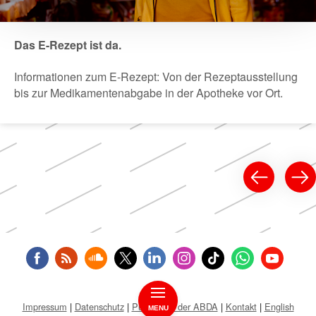
Das E-Rezept ist da.
Informationen zum E-Rezept: Von der Rezeptausstellung
bis zur Medikamentenabgabe in der Apotheke vor Ort.
Impressum
Datenschutz
Public Key der ABDA
Kontakt
English
MENU