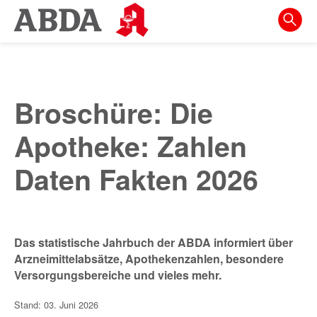
Springe
direkt
zu:
zur
Hauptnavigation
Broschüre: Die
zur
Meta-
Apotheke: Zahlen
Navigation
Daten Fakten 2026
zum
Inhalt
zur
Das statistische Jahrbuch der ABDA informiert über
Suche
Arzneimittelabsätze, Apothekenzahlen, besondere
Versorgungsbereiche und vieles mehr.
Stand: 03. Juni 2026