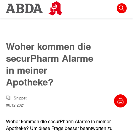
Springe
direkt
zu:
zur
Hauptnavigation
Woher kommen die
zur
securPharm Alarme
Meta-
Navigation
in meiner
zum
Apotheke?
Inhalt
zur
Snippet
Suche
06.12.2021
Woher kommen die securPharm Alarme in meiner
Apotheke? Um diese Frage besser beantworten zu