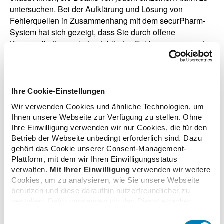
untersuchen. Bei der Aufklärung und Lösung von
Fehlerquellen in Zusammenhang mit dem securPharm-
System hat sich gezeigt, dass Sie durch offene
Kommunikation und ein etabliertes Fehlermanagement
die besten Resultate erzielen. Die neue Funktion
„Kennzahlen“ sowie das Alarm-Monitoring-System finden
Sie in der securPharm GUI. In diese können Sie sich wie
gewohnt auf dieser
Webseite
mit dem bekannten
Ihre Cookie-Einstellungen
Passwort anmelden. Durch die Kennzahlen erhalten Sie
Wir verwenden Cookies und ähnliche Technologien, um
also ein zusätzliches Werkzeug, um Fehlerquellen zu
Ihnen unsere Webseite zur Verfügung zu stellen. Ohne
entdecken, aufzuklären und zu vermeiden und damit Ihre
Ihre Einwilligung verwenden wir nur Cookies, die für den
Fehlalarme im securPharm-System zu reduzieren.
Betrieb der Webseite unbedingt erforderlich sind. Dazu
gehört das Cookie unserer Consent-Management-
Plattform, mit dem wir Ihren Einwilligungsstatus
verwalten.
Mit Ihrer Einwilligung
verwenden wir weitere
Cookies, um zu analysieren, wie Sie unsere Webseite
zurück zur Liste
benutzen und diese daraufhin nutzerfreundlicher zu
gestalten. Dafür verwenden wir den Dienst etracker.
Dabei werden personenbezogenen Daten wie Ihre IP-
Einwilligungsauswahl
Adresse und Ihr Surfverhalten verarbeitet. Mit einem