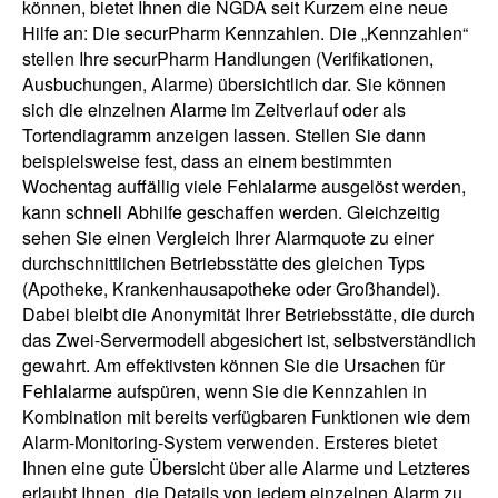
können, bietet Ihnen die NGDA seit Kurzem eine neue
Hilfe an: Die securPharm Kennzahlen. Die „Kennzahlen“
stellen Ihre securPharm Handlungen (Verifikationen,
Ausbuchungen, Alarme) übersichtlich dar. Sie können
sich die einzelnen Alarme im Zeitverlauf oder als
Tortendiagramm anzeigen lassen. Stellen Sie dann
beispielsweise fest, dass an einem bestimmten
Wochentag auffällig viele Fehlalarme ausgelöst werden,
kann schnell Abhilfe geschaffen werden. Gleichzeitig
sehen Sie einen Vergleich Ihrer Alarmquote zu einer
durchschnittlichen Betriebsstätte des gleichen Typs
(Apotheke, Krankenhausapotheke oder Großhandel).
Dabei bleibt die Anonymität Ihrer Betriebsstätte, die durch
das Zwei-Servermodell abgesichert ist, selbstverständlich
gewahrt. Am effektivsten können Sie die Ursachen für
Fehlalarme aufspüren, wenn Sie die Kennzahlen in
Kombination mit bereits verfügbaren Funktionen wie dem
Alarm-Monitoring-System verwenden. Ersteres bietet
Ihnen eine gute Übersicht über alle Alarme und Letzteres
erlaubt Ihnen, die Details von jedem einzelnen Alarm zu