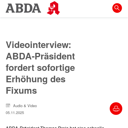
Springe
direkt
zu:
zur
Hauptnavigation
Videointerview:
zur
ABDA-Präsident
Meta-
Navigation
fordert sofortige
zum
Erhöhung des
Inhalt
Fixums
zur
Suche
Audio & Video
05.11.2025