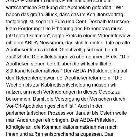
ABDA-Präsident Thomas Preis hat eine schnelle
wirtschaftliche Stärkung der Apotheken gefordert. "Wir
haben das große Glück, dass das im Koalitionsvertrag
festgelegt ist, sogar in Euro und Cent. Deshalb ist unsere
klare Forderung: Die Erhöhung des Fixhonorars muss
jetzt sofort kommen", sagte Preis in einem Videointerview
mit dem ABDA-Newsroom, das sich in erster Linie an alle
Apothekenteams richtet. Gleichzeitig sei man bereit,
zusätzliche Dienstleistungen zu übernehmen. Preis: "Die
Apotheken stehen bereit, aber die wirtschaftliche
Stärkung ist alternativlos." Der ABDA-Präsident ging auf
den Referentenentwurf der Apothekenreform ein. "Die
Wochen bis zur Kabinettsentscheidung müssen wir
nutzen, um noch Veränderungen in dieses Gesetz zu
bekommen. Damit die Versorgung der Menschen durch
Vor-Ort-Apotheken gesichert ist." Auch in den
parlamentarischen Prozess von Januar bis Ostern wolle
man Änderungen einbringen. Der ABDA-Präsident
kündigte an, die Kommunikationsmaßnahmen nach
innen und außen entsprechend anzupassen. Das