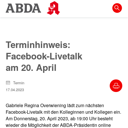
Springe
direkt
zu:
zur
Hauptnavigation
Terminhinweis:
zur
Facebook-Livetalk
Meta-
Navigation
am 20. April
zum
Inhalt
Termin
17.04.2023
zur
Suche
Gabriele Regina Overwiening lädt zum nächsten
Facebook-Livetalk mit den Kolleginnen und Kollegen ein.
Am Donnerstag, 20. April 2023, ab 19:00 Uhr besteht
wieder die Möglichkeit der ABDA-Präsidentin online