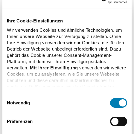
haben die Apotheker eine klare Meinung: "Eine Apotheke
ohne Apothekerinnen und Apotheker vor Ort kann und
darf es nicht geben. Das würde eine massive
Ihre Cookie-Einstellungen
Verschlechterung der Versorgung der Bevölkerung
Wir verwenden Cookies und ähnliche Technologien, um
bedeuten, wenn Pharmazeuten nicht die Möglichkeit
Ihnen unsere Webseite zur Verfügung zu stellen. Ohne
haben, jederzeit in den Prozess der Arzneimittelabgabe
Ihre Einwilligung verwenden wir nur Cookies, die für den
einzugreifen“, so Frank Dieckerhoff. "Für Patienten würde
Betrieb der Webseite unbedingt erforderlich sind. Dazu
es zum Glücksspiel, ob ein Apotheker anwesend wäre,
gehört das Cookie unserer Consent-Management-
oder nicht." Das sei der erste Schritt zu Apothekenketten
Plattform, mit dem wir Ihren Einwilligungsstatus
verwalten.
Mit Ihrer Einwilligung
verwenden wir weitere
und der Abschied von der mittelständisch geführten
Cookies, um zu analysieren, wie Sie unsere Webseite
Apotheke.
benutzen und diese daraufhin nutzerfreundlicher zu
gestalten. Dafür verwenden wir den Dienst etracker.
Dabei werden personenbezogenen Daten wie Ihre IP-
Einwilligungsauswahl
Adresse und Ihr Surfverhalten verarbeitet. Mit einem
Notwendig
Klick auf „Cookies zulassen“ stimmen Sie der
zurück zur Liste
beschriebenen Verwendung der nicht unbedingt
erforderlichen Cookies zu. Über die Schaltfläche „Nur
Präferenzen
notwendige Cookies verwenden“ können Sie die nicht
unbedingt erforderlichen Cookies ablehnen oder über die