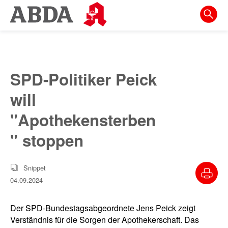
Springe
direkt
zu:
zur
Hauptnavigation
SPD-Politiker Peick
zur
will
Meta-
Navigation
"Apothekensterben
zum
" stoppen
Inhalt
zur
Snippet
Suche
04.09.2024
Der SPD-Bundestagsabgeordnete Jens Peick zeigt
Verständnis für die Sorgen der Apothekerschaft. Das