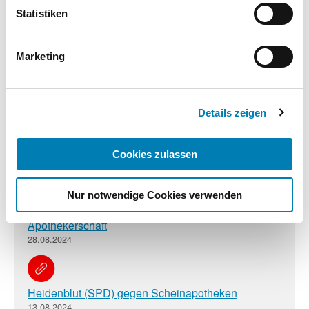
unteren Regler Ihre persönlichen Bedürfnisse individuell
Statistiken
Zusatzinformationen
einstellen. Sie können Ihre Einwilligung jederzeit mit
Wirkung für die Zukunft widerrufen. Weitere
Informationen finden Sie in unseren
Marketing
Datenschutzhinweisen.
Verwandte Nachrichten
Impressum
Details zeigen
Tagung in Nordrhein: SPD-Politiker fordert schnelle
Lösung für Apothekenhonorar
Cookies zulassen
03.09.2024
Nur notwendige Cookies verwenden
Laumann unterstützt Honorarforderungen der
Apothekerschaft
28.08.2024
Heidenblut (SPD) gegen Scheinapotheken
13.08.2024