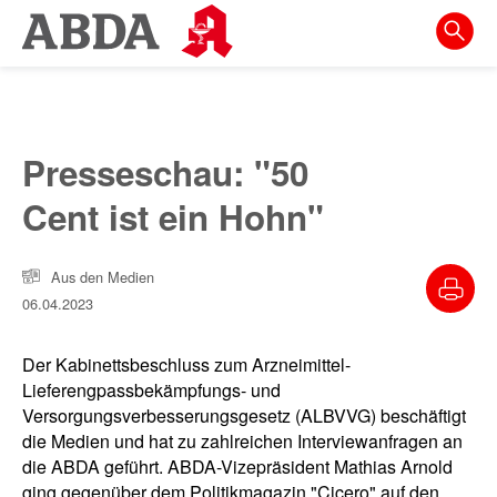
Springe
direkt
zu:
zur
Hauptnavigation
Presseschau: "50
zur
Cent ist ein Hohn"
Meta-
Navigation
Aus den Medien
zum
06.04.2023
Inhalt
zur
Der Kabinettsbeschluss zum Arzneimittel-
Suche
Lieferengpassbekämpfungs- und
Versorgungsverbesserungsgesetz (ALBVVG) beschäftigt
die Medien und hat zu zahlreichen Interviewanfragen an
die ABDA geführt. ABDA-Vizepräsident Mathias Arnold
ging gegenüber dem Politikmagazin "Cicero" auf den