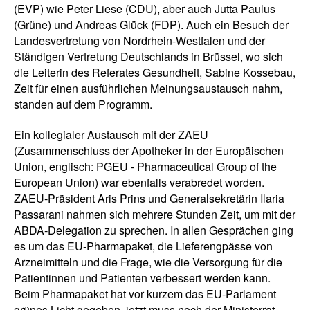
(EVP) wie Peter Liese (CDU), aber auch Jutta Paulus
(Grüne) und Andreas Glück (FDP). Auch ein Besuch der
Landesvertretung von Nordrhein-Westfalen und der
Ständigen Vertretung Deutschlands in Brüssel, wo sich
die Leiterin des Referates Gesundheit, Sabine Kossebau,
Zeit für einen ausführlichen Meinungsaustausch nahm,
standen auf dem Programm.
Ein kollegialer Austausch mit der ZAEU
(Zusammenschluss der Apotheker in der Europäischen
Union, englisch: PGEU - Pharmaceutical Group of the
European Union) war ebenfalls verabredet worden.
ZAEU-Präsident Aris Prins und Generalsekretärin Ilaria
Passarani nahmen sich mehrere Stunden Zeit, um mit der
ABDA-Delegation zu sprechen. In allen Gesprächen ging
es um das EU-Pharmapaket, die Lieferengpässe von
Arzneimitteln und die Frage, wie die Versorgung für die
Patientinnen und Patienten verbessert werden kann.
Beim Pharmapaket hat vor kurzem das EU-Parlament
grünes Licht gegeben, jetzt muss noch der Ministerrat