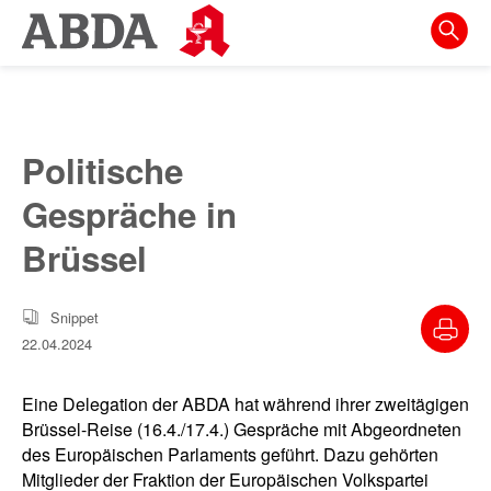
Springe
direkt
zu:
zur
Hauptnavigation
Politische
zur
Gespräche in
Meta-
Navigation
Brüssel
zum
Inhalt
Snippet
22.04.2024
zur
Suche
Eine Delegation der ABDA hat während ihrer zweitägigen
Brüssel-Reise (16.4./17.4.) Gespräche mit Abgeordneten
des Europäischen Parlaments geführt. Dazu gehörten
Mitglieder der Fraktion der Europäischen Volkspartei