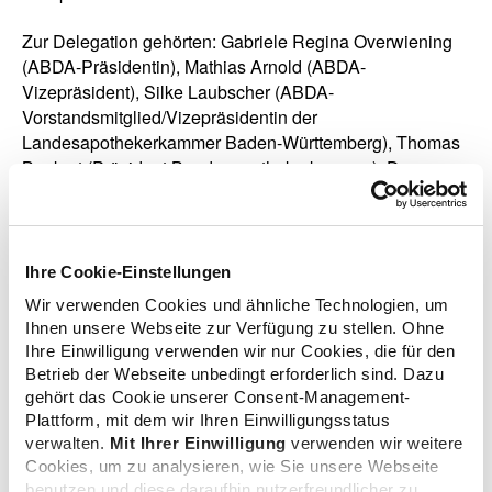
Zur Delegation gehörten: Gabriele Regina Overwiening
(ABDA-Präsidentin), Mathias Arnold (ABDA-
Vizepräsident), Silke Laubscher (ABDA-
Vorstandsmitglied/Vizepräsidentin der
Landesapothekerkammer Baden-Württemberg), Thomas
Benkert (Präsident Bundesapothekerkammer), Dr.
Sebastian Schmitz (ABDA-Hauptgeschäftsführer), Dr.
Jens Gobrecht (ABDA-Stabsstellenleiter
Europavertretung) und Vivian Beaupoil (ABDA-Referentin
für Europaangelegenheiten).
Ihre Cookie-Einstellungen
Wir verwenden Cookies und ähnliche Technologien, um
Ihnen unsere Webseite zur Verfügung zu stellen. Ohne
Ihre Einwilligung verwenden wir nur Cookies, die für den
Betrieb der Webseite unbedingt erforderlich sind. Dazu
gehört das Cookie unserer Consent-Management-
Plattform, mit dem wir Ihren Einwilligungsstatus
verwalten.
Mit Ihrer Einwilligung
verwenden wir weitere
Cookies, um zu analysieren, wie Sie unsere Webseite
benutzen und diese daraufhin nutzerfreundlicher zu