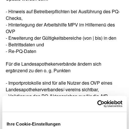
- Hinweis auf Betreiberpflichten bei Ausführung des PQ-
Checks,
- Hinterlegung der Arbeitshilfe MPV im Hilfemenü des
OVP
- Erweiterung der Gültigkeitsbereiche (von | bis) in den
- Beitrittsdaten und
- Re-PQ-Daten
Für die Landesapothekerverbände ändern sich
ergänzend zu den o. g. Punkten
- Importprotokolle sind für alle Nutzer des OVP eines
Landesapothekerverbandes/-vereins sichtbar,
- Validierung des PQ-Aktenzeichen nur für die AfP
- Änderung zur Fehler-Meldung „Mitglied existiert bereits“
mit Hinweis in welchem LAV das IK bereits angelegt
wurde.
Ihre Cookie-Einstellungen
Die entsprechenden Versionsbeschreibungen für