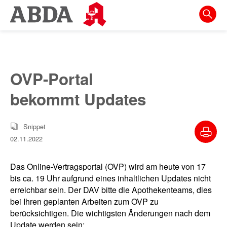
Springe
direkt
zu:
zur
Hauptnavigation
OVP-Portal
zur
bekommt Updates
Meta-
Navigation
Snippet
zum
02.11.2022
Inhalt
zur
Das Online-Vertragsportal (OVP) wird am heute von 17
Suche
bis ca. 19 Uhr aufgrund eines inhaltlichen Updates nicht
erreichbar sein. Der DAV bitte die Apothekenteams, dies
bei Ihren geplanten Arbeiten zum OVP zu
berücksichtigen. Die wichtigsten Änderungen nach dem
Update werden sein: