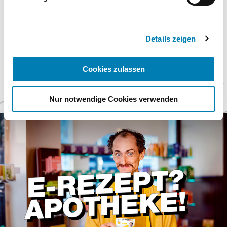
Datenschutzhinweisen.
Impressum
Details zeigen
Cookies zulassen
Weitere
Themen
Nur notwendige Cookies verwenden