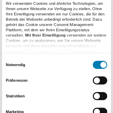
Wir verwenden Cookies und ähnliche Technologien, um
Apotheken und für die Landesapothekerverbände sind
Ihnen unsere Webseite zur Verfügung zu stellen. Ohne
nach dem Release wie üblich im Hilfemenü des OVP zu
Ihre Einwilligung verwenden wir nur Cookies, die für den
finden.
Betrieb der Webseite unbedingt erforderlich sind. Dazu
gehört das Cookie unserer Consent-Management-
Plattform, mit dem wir Ihren Einwilligungsstatus
verwalten.
Mit Ihrer Einwilligung
verwenden wir weitere
Cookies, um zu analysieren, wie Sie unsere Webseite
zurück zur Liste
benutzen und diese daraufhin nutzerfreundlicher zu
gestalten. Dafür verwenden wir den Dienst etracker.
Dabei werden personenbezogenen Daten wie Ihre IP-
Einwilligungsauswahl
Adresse und Ihr Surfverhalten verarbeitet. Mit einem
Notwendig
Klick auf „Cookies zulassen“ stimmen Sie der
beschriebenen Verwendung der nicht unbedingt
Zusatzinformationen
erforderlichen Cookies zu. Über die Schaltfläche „Nur
Präferenzen
notwendige Cookies verwenden“ können Sie die nicht
unbedingt erforderlichen Cookies ablehnen oder über die
Links
unteren Regler Ihre persönlichen Bedürfnisse individuell
Statistiken
einstellen. Sie können Ihre Einwilligung jederzeit mit
Wirkung für die Zukunft widerrufen. Weitere
Informationen finden Sie in unseren
Marketing
Online-Vertragsportal (OVP)