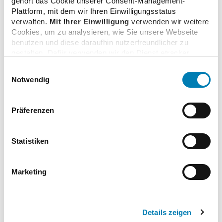
Tel.: +49 (0)30 4005-2201
gehört das Cookie unserer Consent-Management-
E-Mail:
rstahl(at)kbv.de
Plattform, mit dem wir Ihren Einwilligungsstatus
verwalten.
Mit Ihrer Einwilligung
verwenden wir weitere
Cookies, um zu analysieren, wie Sie unsere Webseite
KZBV:
benutzen und diese daraufhin nutzerfreundlicher zu
Kai Fortelka
gestalten. Dafür verwenden wir den Dienst etracker.
Pressesprecher/ Leiter Abteilung Presse- und
Dabei werden personenbezogenen Daten wie Ihre IP-
Öffentlichkeitsarbeit
Einwilligungsauswahl
Adresse und Ihr Surfverhalten verarbeitet. Mit einem
Kassenzahnärztliche Bundesvereinigung
Notwendig
Klick auf „Cookies zulassen“ stimmen Sie der
Körperschaft des öffentlichen Rechts
beschriebenen Verwendung der nicht unbedingt
Tel.: +49 (0)30 280179-27
erforderlichen Cookies zu. Über die Schaltfläche „Nur
Präferenzen
E-Mail:
k.fortelka(at)kzbv.de
notwendige Cookies verwenden“ können Sie die nicht
unbedingt erforderlichen Cookies ablehnen oder über die
unteren Regler Ihre persönlichen Bedürfnisse individuell
Statistiken
einstellen. Sie können Ihre Einwilligung jederzeit mit
Wirkung für die Zukunft widerrufen. Weitere
zurück zur Liste
Informationen finden Sie in unseren
Marketing
Datenschutzhinweisen.
Impressum
Details zeigen