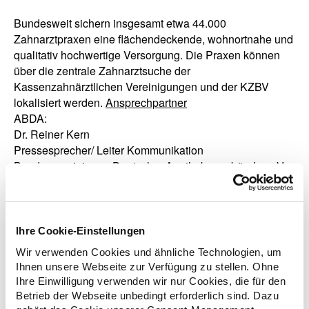
Bundesweit sichern insgesamt etwa 44.000
Zahnarztpraxen eine flächendeckende, wohnortnahe und
qualitativ hochwertige Versorgung. Die Praxen können
über die zentrale Zahnarztsuche der
Kassenzahnärztlichen Vereinigungen und der KZBV
lokalisiert werden.
Ansprechpartner
ABDA:
Dr. Reiner Kern
Pressesprecher/ Leiter Kommunikation
Bundesvereinigung Deutscher Apothekerverbände e. V.
Tel.: +49 (0)30 40004-132
E-Mail:
r.kern(at)abda.de
KBV:
Ihre Cookie-Einstellungen
Dr. Roland Stahl
Wir verwenden Cookies und ähnliche Technologien, um
Dezernat Kommunikation
Ihnen unsere Webseite zur Verfügung zu stellen. Ohne
Kassenärztliche Bundesvereinigung
Ihre Einwilligung verwenden wir nur Cookies, die für den
Körperschaft des öffentlichen Rechts
Betrieb der Webseite unbedingt erforderlich sind. Dazu