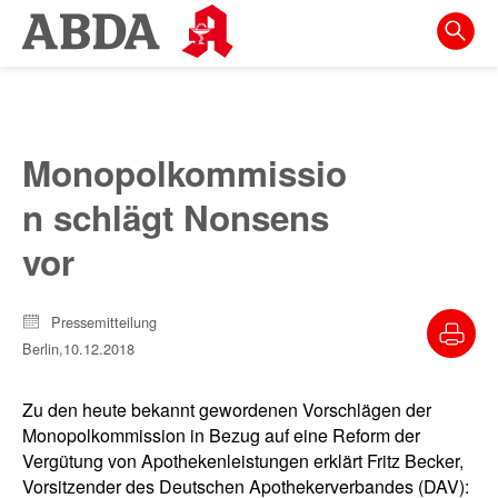
Springe
direkt
zu:
zur
Hauptnavigation
Monopolkommissio
zur
n schlägt Nonsens
Meta-
Navigation
vor
zum
Inhalt
Pressemitteilung
Berlin,
10.12.2018
zur
Suche
Zu den heute bekannt gewordenen Vorschlägen der
Monopolkommission in Bezug auf eine Reform der
Vergütung von Apothekenleistungen erklärt Fritz Becker,
Vorsitzender des Deutschen Apothekerverbandes (DAV):