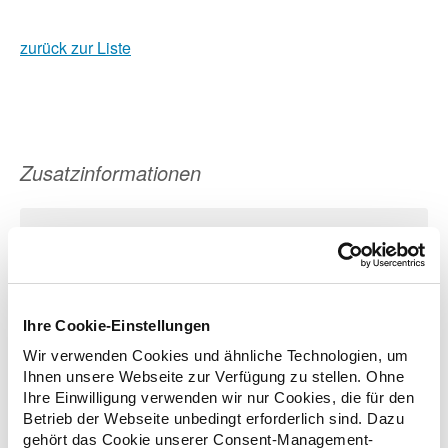
zurück zur Liste
Zusatzinformationen
Verwandte Nachrichten
Apotheker erstellen Eckpunkte zur Sicherung der
Ihre Cookie-Einstellungen
Preisbindung und Weiterentwicklung des
Wir verwenden Cookies und ähnliche Technologien, um
Leistungsangebots
Ihnen unsere Webseite zur Verfügung zu stellen. Ohne
18.01.2019
Ihre Einwilligung verwenden wir nur Cookies, die für den
Betrieb der Webseite unbedingt erforderlich sind. Dazu
gehört das Cookie unserer Consent-Management-