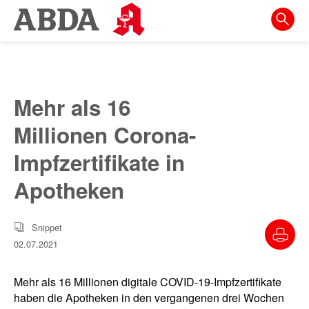
Springe
direkt
zu:
zur
Hauptnavigation
Mehr als 16
zur
Millionen Corona-
Meta-
Navigation
Impfzertifikate in
zum
Apotheken
Inhalt
zur
Snippet
Suche
02.07.2021
Mehr als 16 Millionen digitale COVID-19-Impfzertifikate
haben die Apotheken in den vergangenen drei Wochen