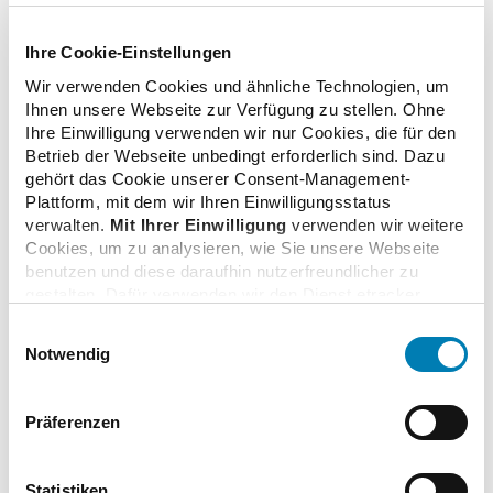
Ihre Cookie-Einstellungen
Wir verwenden Cookies und ähnliche Technologien, um
Zusatzinformationen
Ihnen unsere Webseite zur Verfügung zu stellen. Ohne
Ihre Einwilligung verwenden wir nur Cookies, die für den
Betrieb der Webseite unbedingt erforderlich sind. Dazu
Verwandte Nachrichten
gehört das Cookie unserer Consent-Management-
Plattform, mit dem wir Ihren Einwilligungsstatus
verwalten.
Mit Ihrer Einwilligung
verwenden wir weitere
Cookies, um zu analysieren, wie Sie unsere Webseite
Verbändeportal wird weiter ausgebaut
benutzen und diese daraufhin nutzerfreundlicher zu
15.09.2021
gestalten. Dafür verwenden wir den Dienst etracker.
Dabei werden personenbezogenen Daten wie Ihre IP-
Einwilligungsauswahl
Adresse und Ihr Surfverhalten verarbeitet. Mit einem
Notwendig
Klick auf „Cookies zulassen“ stimmen Sie der
Digitale Impfzertifikate schrittweise wieder in
beschriebenen Verwendung der nicht unbedingt
Apotheken erhältlich
erforderlichen Cookies zu. Über die Schaltfläche „Nur
Präferenzen
29.07.2021
notwendige Cookies verwenden“ können Sie die nicht
unbedingt erforderlichen Cookies ablehnen oder über die
unteren Regler Ihre persönlichen Bedürfnisse individuell
Statistiken