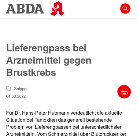
Springe
direkt
zu:
zur
Hauptnavigation
Lieferengpass bei
zur
Arzneimittel gegen
Meta-
Navigation
Brustkrebs
zum
Inhalt
Snippet
04.03.2022
zur
Suche
Für Dr. Hans-Peter Hubmann verdeutlicht die aktuelle
Situation bei Tamoxifen das generell bestehende
Problem von Lieferengpässen bei unterschiedlichsten
Arzneimitteln. Vom Schmerzmittel über Blutdrucksenker