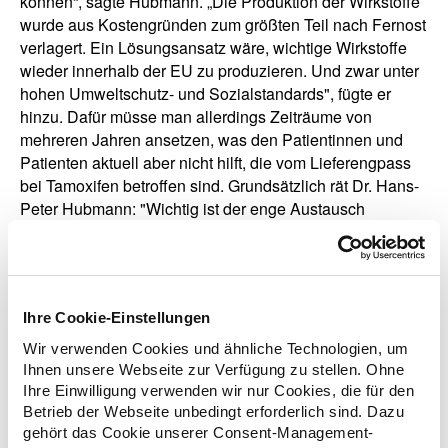
können“, sagte Hubmann. „Die Produktion der Wirkstoffe
wurde aus Kostengründen zum größten Teil nach Fernost
verlagert. Ein Lösungsansatz wäre, wichtige Wirkstoffe
wieder innerhalb der EU zu produzieren. Und zwar unter
hohen Umweltschutz- und Sozialstandards", fügte er
hinzu. Dafür müsse man allerdings Zeiträume von
mehreren Jahren ansetzen, was den Patientinnen und
Patienten aktuell aber nicht hilft, die vom Lieferengpass
bei Tamoxifen betroffen sind. Grundsätzlich rät Dr. Hans-
Peter Hubmann: "Wichtig ist der enge Austausch
zwischen Patientin, behandelndem Arzt und
versorgender Apotheke. So kann geprüft werden, ob
Importe aus dem Ausland möglich ist, für eine bestimmte
Zeit andere Präparate eingesetzt werden können, oder
Ihre Cookie-Einstellungen
welche weiteren Behandlungsmöglichkeiten es gibt, bis
der Lieferengpass behoben ist“.
Wir verwenden Cookies und ähnliche Technologien, um
Ihnen unsere Webseite zur Verfügung zu stellen. Ohne
Ihre Einwilligung verwenden wir nur Cookies, die für den
Betrieb der Webseite unbedingt erforderlich sind. Dazu
gehört das Cookie unserer Consent-Management-