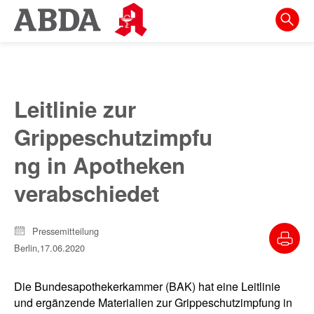
Springe
direkt
zu:
zur
Hauptnavigation
Leitlinie zur
zur
Grippeschutzimpfu
Meta-
Navigation
ng in Apotheken
zum
verabschiedet
Inhalt
zur
Pressemitteilung
Suche
Berlin,
17.06.2020
Die Bundesapothekerkammer (BAK) hat eine Leitlinie
und ergänzende Materialien zur Grippeschutzimpfung in