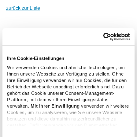
zurück zur Liste
Zusatzinformationen
Ihre Cookie-Einstellungen
Verwandte Nachrichten
Wir verwenden Cookies und ähnliche Technologien, um
Ihnen unsere Webseite zur Verfügung zu stellen. Ohne
Ihre Einwilligung verwenden wir nur Cookies, die für den
Betrieb der Webseite unbedingt erforderlich sind. Dazu
12/20 Informationen der Institutionen und Behörden:
gehört das Cookie unserer Consent-Management-
PEI: Lieferengpässe von Pneumokokken-
Plattform, mit dem wir Ihren Einwilligungsstatus
Impfstoffen (Pneumovax® 23 und Prevenar® 13) –
verwalten.
Mit Ihrer Einwilligung
verwenden wir weitere
aktuelle STIKO-Empfehlungen und priorisierte
Cookies, um zu analysieren, wie Sie unsere Webseite
benutzen und diese daraufhin nutzerfreundlicher zu
Impfung - Update
gestalten. Dafür verwenden wir den Dienst etracker.
10.08.2023
Dabei werden personenbezogenen Daten wie Ihre IP-
Einwilligungsauswahl