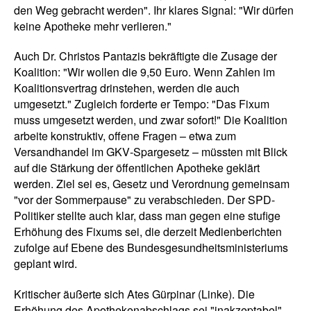
den Weg gebracht werden". Ihr klares Signal: "Wir dürfen
keine Apotheke mehr verlieren."
Auch Dr. Christos Pantazis bekräftigte die Zusage der
Koalition: "Wir wollen die 9,50 Euro. Wenn Zahlen im
Koalitionsvertrag drinstehen, werden die auch
umgesetzt." Zugleich forderte er Tempo: "Das Fixum
muss umgesetzt werden, und zwar sofort!" Die Koalition
arbeite konstruktiv, offene Fragen – etwa zum
Versandhandel im GKV‑Spargesetz – müssten mit Blick
auf die Stärkung der öffentlichen Apotheke geklärt
werden. Ziel sei es, Gesetz und Verordnung gemeinsam
"vor der Sommerpause" zu verabschieden. Der SPD-
Politiker stellte auch klar, dass man gegen eine stufige
Erhöhung des Fixums sei, die derzeit Medienberichten
zufolge auf Ebene des Bundesgesundheitsministeriums
geplant wird.
Kritischer äußerte sich Ates Gürpinar (Linke). Die
Erhöhung des Apothekenabschlags sei "inakzeptabel",