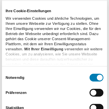
haben sowie die in diesem Rahmen technisch erforderlichen
Daten. Wir haben auf die weitere Datenverarbeitung durch
Ihre Cookie-Einstellungen
Google keinen Einfluss. Weitere Informationen finden Sie in
unseren
.
Datenschutzhinweisen
Wir verwenden Cookies und ähnliche Technologien, um
Ihnen unsere Webseite zur Verfügung zu stellen. Ohne
Ihre Einwilligung verwenden wir nur Cookies, die für den
Video
Betrieb der Webseite unbedingt erforderlich sind. Dazu
gehört das Cookie unserer Consent-Management-
Plattform, mit dem wir Ihren Einwilligungsstatus
verwalten.
Mit Ihrer Einwilligung
verwenden wir weitere
Cookies, um zu analysieren, wie Sie unsere Webseite
benutzen und diese daraufhin nutzerfreundlicher zu
zurück zur Liste
gestalten. Dafür verwenden wir den Dienst etracker.
Dabei werden personenbezogenen Daten wie Ihre IP-
Einwilligungsauswahl
Adresse und Ihr Surfverhalten verarbeitet. Mit einem
Notwendig
Klick auf „Cookies zulassen“ stimmen Sie der
beschriebenen Verwendung der nicht unbedingt
erforderlichen Cookies zu. Über die Schaltfläche „Nur
Zusatzinformationen
Präferenzen
notwendige Cookies verwenden“ können Sie die nicht
unbedingt erforderlichen Cookies ablehnen oder über die
unteren Regler Ihre persönlichen Bedürfnisse individuell
Statistiken
Verwandte Nachrichten