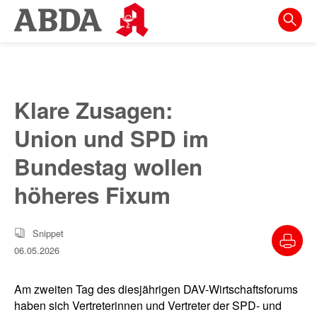
Springe
direkt
zu:
zur
Hauptnavigation
Klare Zusagen:
zur
Union und SPD im
Meta-
Navigation
Bundestag wollen
zum
höheres Fixum
Inhalt
zur
Snippet
Suche
06.05.2026
Am zweiten Tag des diesjährigen DAV-Wirtschaftsforums
haben sich Vertreterinnen und Vertreter der SPD- und