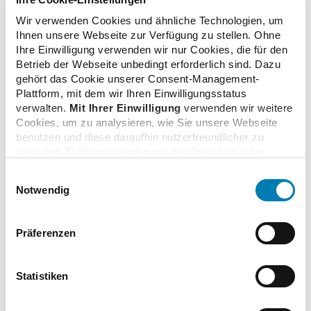
gestiegen
31.01.2022
Wir verwenden Cookies und ähnliche Technologien, um
Ihnen unsere Webseite zur Verfügung zu stellen. Ohne
Ihre Einwilligung verwenden wir nur Cookies, die für den
Betrieb der Webseite unbedingt erforderlich sind. Dazu
COVID-19-Impfungen in Apotheken starten am 8.
gehört das Cookie unserer Consent-Management-
Februar
Plattform, mit dem wir Ihren Einwilligungsstatus
28.01.2022
verwalten.
Mit Ihrer Einwilligung
verwenden wir weitere
Cookies, um zu analysieren, wie Sie unsere Webseite
benutzen und diese daraufhin nutzerfreundlicher zu
gestalten. Dafür verwenden wir den Dienst etracker.
Ausreichendes Angebot von Antigentests durch
Dabei werden personenbezogenen Daten wie Ihre IP-
neue Regeln absichern!
Einwilligungsauswahl
Adresse und Ihr Surfverhalten verarbeitet. Mit einem
08.10.2021
Notwendig
Klick auf „Cookies zulassen“ stimmen Sie der
beschriebenen Verwendung der nicht unbedingt
erforderlichen Cookies zu. Über die Schaltfläche „Nur
Präferenzen
notwendige Cookies verwenden“ können Sie die nicht
Patienten können Apotheken jetzt über den
unbedingt erforderlichen Cookies ablehnen oder über die
Apothekenmanager digital kontaktieren
unteren Regler Ihre persönlichen Bedürfnisse individuell
06.10.2021
Statistiken
einstellen. Sie können Ihre Einwilligung jederzeit mit
Wirkung für die Zukunft widerrufen. Weitere