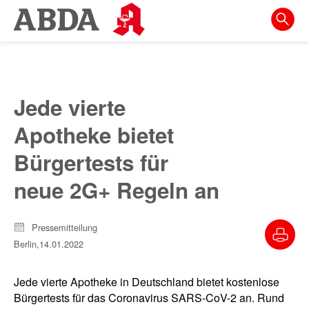
Springe
direkt
zu:
zur
Hauptnavigation
Jede vierte
zur
Apotheke bietet
Meta-
Navigation
Bürgertests für
zum
neue 2G+ Regeln an
Inhalt
zur
Pressemitteilung
Suche
Berlin,
14.01.2022
Jede vierte Apotheke in Deutschland bietet kostenlose
Bürgertests für das Coronavirus SARS-CoV-2 an. Rund