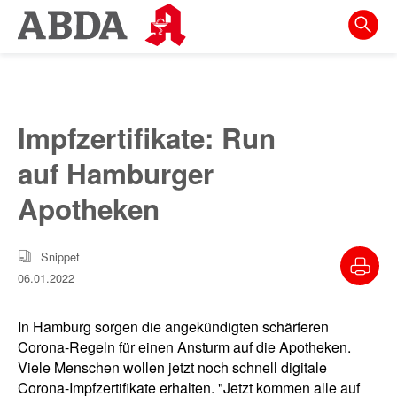
Springe
direkt
zu:
zur
Hauptnavigation
Impfzertifikate: Run
zur
auf Hamburger
Meta-
Navigation
Apotheken
zum
Inhalt
Snippet
06.01.2022
zur
Suche
In Hamburg sorgen die angekündigten schärferen
Corona-Regeln für einen Ansturm auf die Apotheken.
Viele Menschen wollen jetzt noch schnell digitale
Corona-Impfzertifikate erhalten. "Jetzt kommen alle auf