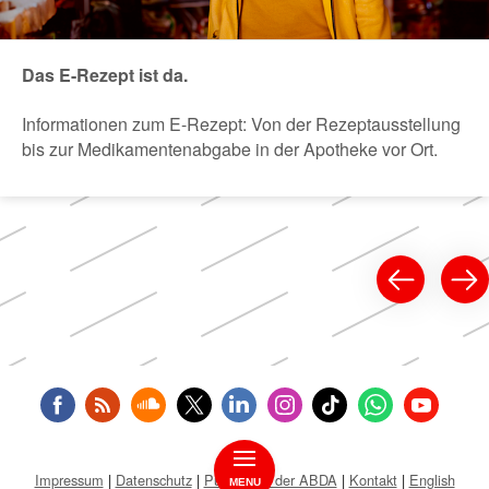
Das E-Rezept ist da.
Informationen zum E-Rezept: Von der Rezeptausstellung
bis zur Medikamentenabgabe in der Apotheke vor Ort.
Impressum
Datenschutz
Public Key der ABDA
Kontakt
English
MENU