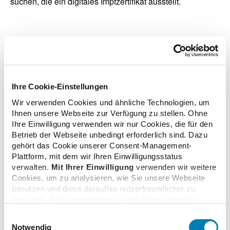
suchen, die ein digitales Impfzertifikat ausstellt.
zurück zur Liste
Ihre Cookie-Einstellungen
Wir verwenden Cookies und ähnliche Technologien, um
Ihnen unsere Webseite zur Verfügung zu stellen. Ohne
Zusatzinformationen
Ihre Einwilligung verwenden wir nur Cookies, die für den
Betrieb der Webseite unbedingt erforderlich sind. Dazu
gehört das Cookie unserer Consent-Management-
Verwandte Nachrichten
Plattform, mit dem wir Ihren Einwilligungsstatus
verwalten.
Mit Ihrer Einwilligung
verwenden wir weitere
Cookies, um zu analysieren, wie Sie unsere Webseite
benutzen und diese daraufhin nutzerfreundlicher zu
Beleidigt, beschimpft, belogen
gestalten. Dafür verwenden wir den Dienst etracker.
12.01.2022
Dabei werden personenbezogenen Daten wie Ihre IP-
Einwilligungsauswahl
Adresse und Ihr Surfverhalten verarbeitet. Mit einem
Notwendig