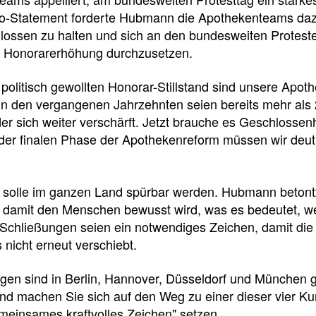
e
e
e
o-Statement forderte Hubmann die Apothekenteams daz
l
t
ossen zu halten und sich an den bundesweiten Proteste
 Honorarerhöhung durchzusetzen.
l
e
politisch gewollten Honorar-Stillstand sind unsere Apoth
z
i
n den vergangenen Jahrzehnten seien bereits mehr als 
der sich weiter verschärft. Jetzt brauche es Geschlossen
der finalen Phase der Apothekenreform müssen wir deutl
u
l
g
e
t solle im ganzen Land spürbar werden. Hubmann betont:
 damit den Menschen bewusst wird, was es bedeutet, we
r
n
e Schließungen seien ein notwendiges Zeichen, damit die
 nicht erneut verschiebt.
i
Pressedetail
en sind in Berlin, Hannover, Düsseldorf und München g
f
nd machen Sie sich auf den Weg zu einer dieser vier K
meinsames kraftvolles Zeichen" setzen.