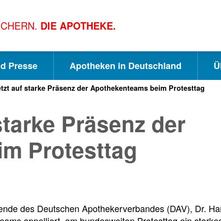
ICHERN.
DIE APOTHEKE.
nd Presse
Apotheken in Deutschland
Ü
zt auf starke Präsenz der Apothekenteams beim Protesttag
S
S
S
tarke Präsenz der
c
u
e
m Protesttag
h
c
i
n
h
t
zende des Deutschen Apothekerverbandes (DAV), Dr. Ha
ams appelliert, am bundesweiten Protesttag ein starkes 