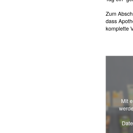
Zum Abschl
dass Apoth
komplette 
Mit 
werde
Date