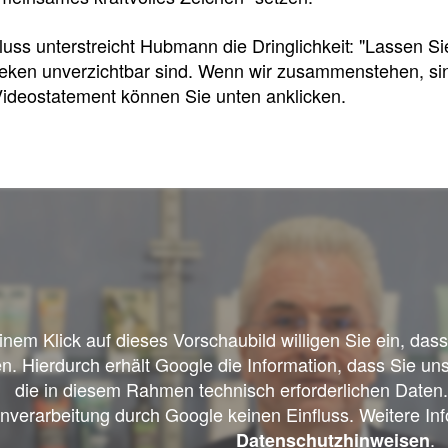
f
uss unterstreicht Hubmann die Dringlichkeit: "Lassen 
eken unverzichtbar sind. Wenn wir zusammenstehen, sind
Tauchen
Videostatement können Sie unten anklicken.
Sie
direkt
ein
Leitlinien
Berichtsbogen-
Formulare der
Leitlinien
und
Arzneimittelkommis
Arbeitshilfen
einem Klick auf dieses Vorschaubild willigen Sie ein, da
Meldung
der
n. Hierdurch erhält Google die Information, dass Sie un
von
Bundesapothekerkammer
unerwünschten
die in diesem Rahmen technisch erforderlichen Daten.
Arzneimittelwirkungen
nverarbeitung durch Google keinen Einfluss. Weitere Inf
und
.
Datenschutzhinweisen
Qualitätsmängeln