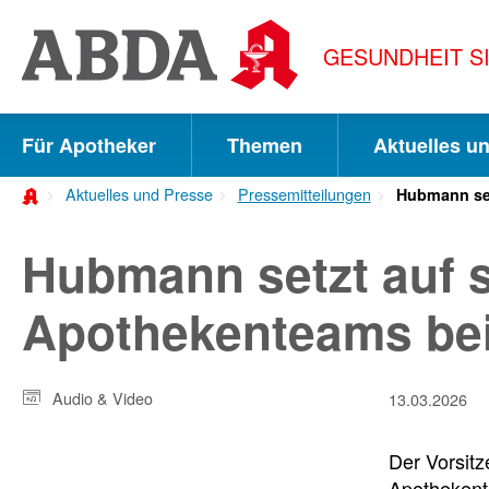
Springe
direkt
GESUNDHEIT S
zu:
zur
Hauptnavigation
Für Apotheker
Themen
Aktuelles u
zur
Aktuelles und Presse
Pressemitteilungen
Hubmann set
Meta-
Navigation
Hubmann setzt auf s
zum
Apothekenteams bei
Inhalt
zur
Audio & Video
13.03.2026
Suche
Der Vorsit
Apothekente