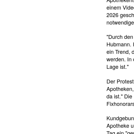
einem Vide
2026 geschl
notwendige
"Durch den 
Hubmann. I
ein Trend, 
werden. In 
Lage ist."
Der Protes
Apotheken,
da ist." Di
Fixhonorars
Kundgebung
Apotheke u
Tag ein "ge