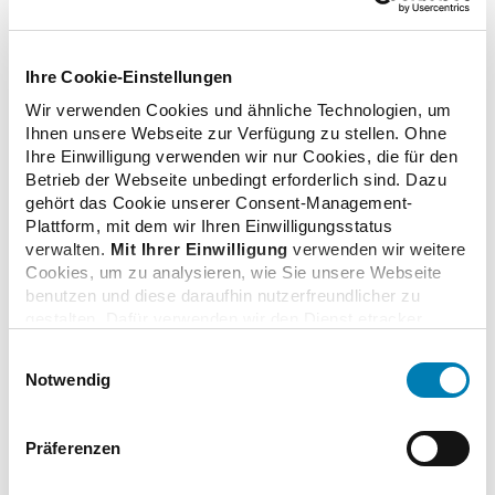
Euro (netto) Arbeitspreis ab. Nach Berechnungen des
DAV entstehen den gesetzlichen Krankenkassen durch
den Schiedsspruch für jährlich etwa 3,5 Millionen
Ihre Cookie-Einstellungen
betroffene Spezialrezepturen rund 100 Mio. Euro (brutto)
Wir verwenden Cookies und ähnliche Technologien, um
Mehrkosten pro Jahr.
Ihnen unsere Webseite zur Verfügung zu stellen. Ohne
Ihre Einwilligung verwenden wir nur Cookies, die für den
Betrieb der Webseite unbedingt erforderlich sind. Dazu
gehört das Cookie unserer Consent-Management-
Plattform, mit dem wir Ihren Einwilligungsstatus
zurück zur Liste
verwalten.
Mit Ihrer Einwilligung
verwenden wir weitere
Cookies, um zu analysieren, wie Sie unsere Webseite
benutzen und diese daraufhin nutzerfreundlicher zu
gestalten. Dafür verwenden wir den Dienst etracker.
Dabei werden personenbezogenen Daten wie Ihre IP-
Einwilligungsauswahl
Zusatzinformationen
Adresse und Ihr Surfverhalten verarbeitet. Mit einem
Notwendig
Klick auf „Cookies zulassen“ stimmen Sie der
beschriebenen Verwendung der nicht unbedingt
erforderlichen Cookies zu. Über die Schaltfläche „Nur
Verwandte Nachrichten
Präferenzen
notwendige Cookies verwenden“ können Sie die nicht
unbedingt erforderlichen Cookies ablehnen oder über die