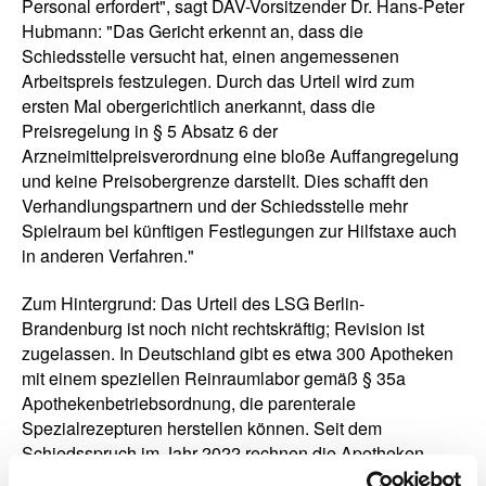
Personal erfordert", sagt DAV-Vorsitzender Dr. Hans-Peter
Hubmann: "Das Gericht erkennt an, dass die
Schiedsstelle versucht hat, einen angemessenen
Arbeitspreis festzulegen. Durch das Urteil wird zum
ersten Mal obergerichtlich anerkannt, dass die
Preisregelung in § 5 Absatz 6 der
Arzneimittelpreisverordnung eine bloße Auffangregelung
und keine Preisobergrenze darstellt. Dies schafft den
Verhandlungspartnern und der Schiedsstelle mehr
Spielraum bei künftigen Festlegungen zur Hilfstaxe auch
in anderen Verfahren."
Zum Hintergrund: Das Urteil des LSG Berlin-
Brandenburg ist noch nicht rechtskräftig; Revision ist
zugelassen. In Deutschland gibt es etwa 300 Apotheken
mit einem speziellen Reinraumlabor gemäß § 35a
Apothekenbetriebsordnung, die parenterale
Spezialrezepturen herstellen können. Seit dem
Schiedsspruch im Jahr 2022 rechnen die Apotheken
gemäß Schiedsspruch ihre Spezialrezepturen mit je 100