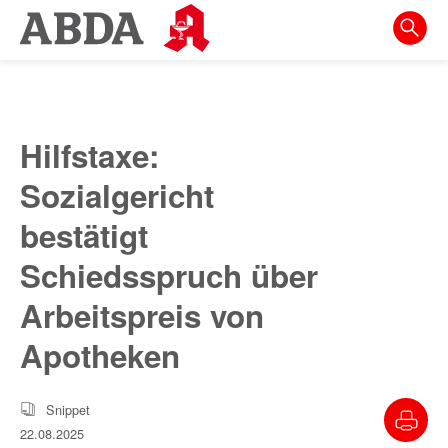
Springe
direkt
zu:
zur
Hauptnavigation
Hilfstaxe:
zur
Sozialgericht
Meta-
Navigation
bestätigt
zum
Schiedsspruch über
Inhalt
Arbeitspreis von
zur
Apotheken
Suche
Snippet
22.08.2025