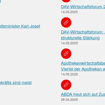
n
Meldung zum
in
DAV-Wirtschaftsforum 
der
Apothekenverzeichnis
Apotheke
14.05.2025
und Beitrittserklärung
zum Rahmenvertrag
tsminister Karl-Josef
Hier
DAV-Wirtschaftsforum:
finden
Sie
strukturelle Stärkung
FAQ
u.
„Cannabisgesetz“
14.05.2025
a.
Häufig
den
gestellte
Rahmenvertrag
Fragen
über
Apothekenwirtschaftsbe
und
die
Viertel der Apotheken w
Antworten
Arzneimittelversorgung
zu
sowie
14.05.2025
den
die
kräfte sind meist
Neuerungen
TI-
des
Vereinbarung.
sog.
ABDA freut sich auf Z
„Cannabisgesetzes“
28.04.2025
(für