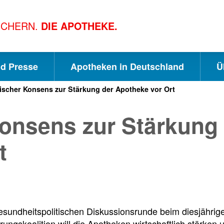
ICHERN.
DIE APOTHEKE.
nd Presse
Apotheken in Deutschland
Ü
tischer Konsens zur Stärkung der Apotheke vor Ort
S
S
S
Konsens zur Stärkung
c
u
e
t
h
c
i
n
h
t
sundheitspolitischen Diskussionsrunde beim diesjährige
ungskoalition will die Apotheken wirtschaftlich stärke