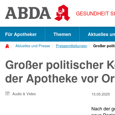
Springe
direkt
GESUNDHEIT S
zu:
zur
Hauptnavigation
Für Apotheker
Themen
Aktuelles u
zur
Aktuelles und Presse
Pressemitteilungen
Großer poli
Meta-
Navigation
Großer politischer 
zum
der Apotheke vor Or
Inhalt
zur
Audio & Video
15.05.2025
Suche
Nach der ge
neue Regier