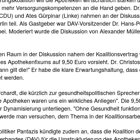
e
e
e
 mehr Versorgungskompetenzen an die Hand geben. Dr.
l
t
(CDU) und Ates Gürpinar (Linke) nahmen an der Diskuss
rlin teil. Als Gastgeber war DAV-Vorsitzender Dr. Hans
l
e
ei. Moderiert wurde die Diskussion von Alexander Müll
z
i
en Raum in der Diskussion nahem der Koalitionsvertrag 
s Apothekenfixums auf 9,50 Euro vorsieht. Dr. Christos
u
l
dann gilt die!" Er habe die klare Erwartungshaltung, dass
et werden.
g
e
hardt, die kürzlich zur gesundheitspolitischen Sprecher
r
n
e Apotheken waren uns ein wirkliches Anliegen". Die 9,5
 Dynamisierung unterliegen. "Ohne Gesundheit funktionie
i
erde man versuchen, dem Thema in der Koalitionsarbe
Pressedetail
f
itiker Pantazis kündigte zudem an, dass die Koalition
erbandes (DAV) für die Umstrukturierung des Apotheken