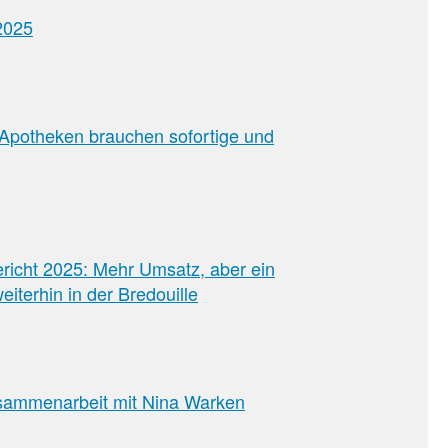
2025
 Apotheken brauchen sofortige und
richt 2025: Mehr Umsatz, aber ein
eiterhin in der Bredouille
usammenarbeit mit Nina Warken