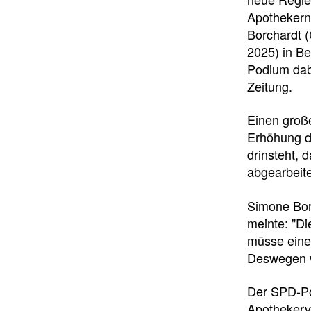
Apothekern
Borchardt 
2025) in Be
Podium dab
Zeitung.
Einen groß
Erhöhung de
drinsteht, 
abgearbeit
Simone Borc
meinte: "Di
müsse einer
Deswegen w
Der SPD-Pol
Apothekerv