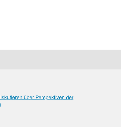
skutieren über Perspektiven der
g