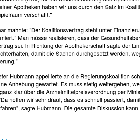
f
einer Apotheken haben wir uns durch den Satz im Koalit
ielraum verschafft."
Tauchen
ar mahnte: "Der Koalitionsvertrag steht unter Finanzierun
Sie
iert." Man müsse realisieren, dass der Gesundheitsberei
direkt
ertrag sei. In Richtung der Apothekerschaft sagte der Link
ein
echterhalten, damit die Sachen durchgesetzt werden, we
erung."
ter Hubmann appellierte an die Regierungskoalition sch
Leitlinien
Berichtsbogen-
ine Anhebung gewartet. Es muss stetig weitergehen, wei
Formulare der
ganz klar über die Arzneimittelpreisverordnung per Min
Leitlinien
und
Arzneimittelkommis
Da hoffen wir sehr drauf, dass es schnell passiert, dami
Arbeitshilfen
rfahren", sagte Hubmann. Die gesamte Diskussion kann
Meldung
der
von
Bundesapothekerkammer
unerwünschten
Arzneimittelwirkungen
und
Qualitätsmängeln