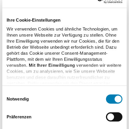
zurück zur Liste
Ihre Cookie-Einstellungen
Wir verwenden Cookies und ähnliche Technologien, um
Ihnen unsere Webseite zur Verfügung zu stellen. Ohne
Ihre Einwilligung verwenden wir nur Cookies, die für den
Zusatzinformationen
Betrieb der Webseite unbedingt erforderlich sind. Dazu
gehört das Cookie unserer Consent-Management-
Plattform, mit dem wir Ihren Einwilligungsstatus
verwalten.
Mit Ihrer Einwilligung
verwenden wir weitere
Verwandte Nachrichten
Cookies, um zu analysieren, wie Sie unsere Webseite
benutzen und diese daraufhin nutzerfreundlicher zu
gestalten. Dafür verwenden wir den Dienst etracker.
Dabei werden personenbezogenen Daten wie Ihre IP-
DAV-Vorsitzender Becker: Ordnungspolitische
Einwilligungsauswahl
Adresse und Ihr Surfverhalten verarbeitet. Mit einem
Stabilität fördert digitale Innovation bei
Notwendig
Klick auf „Cookies zulassen“ stimmen Sie der
Arzneimittelversorgung
beschriebenen Verwendung der nicht unbedingt
25.04.2018
erforderlichen Cookies zu. Über die Schaltfläche „Nur
Präferenzen
notwendige Cookies verwenden“ können Sie die nicht
unbedingt erforderlichen Cookies ablehnen oder über die