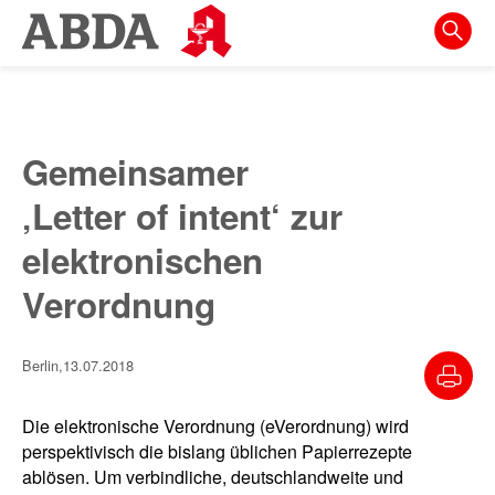
Springe
direkt
zu:
zur
Hauptnavigation
Gemeinsamer
zur
‚Letter of intent‘ zur
Meta-
Navigation
elektronischen
zum
Verordnung
Inhalt
zur
Berlin,
13.07.2018
Suche
Die elektronische Verordnung (eVerordnung) wird
perspektivisch die bislang üblichen Papierrezepte
ablösen. Um verbindliche, deutschlandweite und