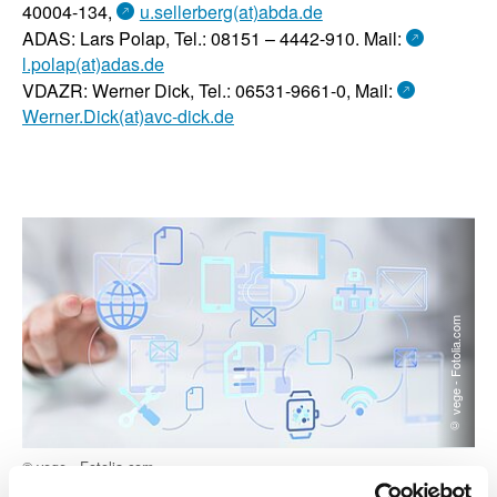
40004-134,
u.sellerberg(at)abda.de
ADAS: Lars Polap, Tel.: 08151 – 4442-910. Mail:
l.polap(at)adas.de
VDAZR: Werner Dick, Tel.: 06531-9661-0, Mail:
Werner.Dick(at)avc-dick.de
© vege - Fotolia.com
© vege - Fotolia.com