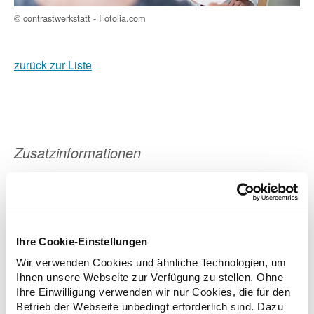
© contrastwerkstatt - Fotolia.com
zurück zur Liste
Zusatzinformationen
Verwandte Nachrichten
Ihre Cookie-Einstellungen
Verbrauchertipp: Grünes Rezept ermöglicht
Wir verwenden Cookies und ähnliche Technologien, um
Erstattung von rezeptfreien Arzneimitteln bei vielen
Ihnen unsere Webseite zur Verfügung zu stellen. Ohne
Krankenkassen
Ihre Einwilligung verwenden wir nur Cookies, die für den
14.08.2018
Betrieb der Webseite unbedingt erforderlich sind. Dazu