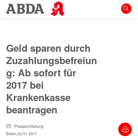
Springe
direkt
zu:
zur
Hauptnavigation
Geld sparen durch
zur
Zuzahlungsbefreiun
Meta-
Navigation
g: Ab sofort für
zum
2017 bei
Inhalt
Krankenkasse
zur
beantragen
Suche
Pressemitteilung
Berlin,
03.01.2017