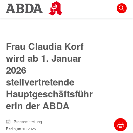
Springe
direkt
zu:
zur
Hauptnavigation
Frau Claudia Korf
zur
wird ab 1. Januar
Meta-
Navigation
2026
zum
stellvertretende
Inhalt
Hauptgeschäftsführ
zur
erin der ABDA
Suche
Pressemitteilung
Berlin,
08.10.2025