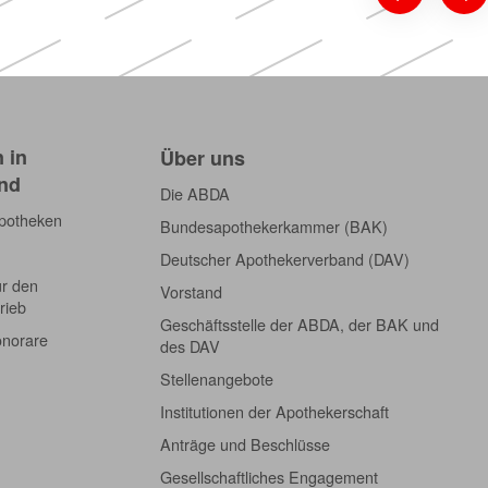
 in
Über uns
nd
Die ABDA
Apotheken
Bundesapothekerkammer (BAK)
Deutscher Apothekerverband (DAV)
ür den
Vorstand
rieb
Geschäftsstelle der ABDA, der BAK und
onorare
des DAV
Stellenangebote
Institutionen der Apothekerschaft
Anträge und Beschlüsse
Gesellschaftliches Engagement