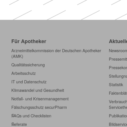
Für Apotheker
Aktuell
Arzneimittelkommission der Deutschen Apotheker
Newsroo
(AMK)
Pressemit
Qualitätssicherung
Pressekon
Arbeitsschutz
Stellung
IT und Datenschutz
Statistik
Klimawandel und Gesundheit
Faktenblä
Notfall- und Krisenmanagement
Verbrauch
Fälschungsschutz securPharm
Servicet
FAQs und Checklisten
Publikati
Referate
Bildservic