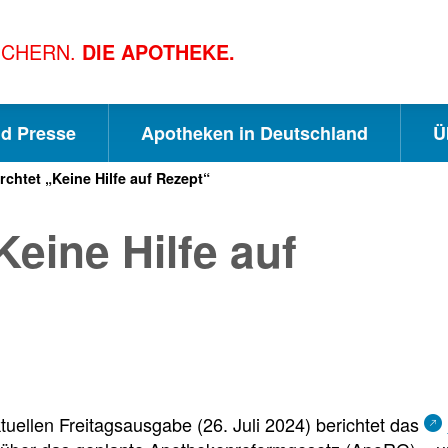
ICHERN.
DIE APOTHEKE.
nd Presse
Apotheken in Deutschland
Ü
chtet „Keine Hilfe auf Rezept“
S
S
S
eine Hilfe auf
c
u
e
h
c
i
n
h
t
ktuellen Freitagsausgabe (26. Juli 2024) berichtet das