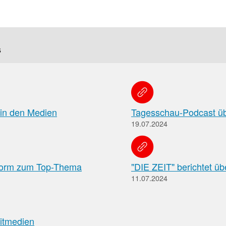
f
Tauchen
s
Sie
direkt
ein
 in den Medien
Tagesschau-Podcast üb
19.07.2024
Leitlinien
Berichtsbogen-
Formulare der
Leitlinien
und
Arzneimittelkommis
form zum Top-Thema
"DIE ZEIT" berichtet ü
Arbeitshilfen
Meldung
der
11.07.2024
von
Bundesapothekerkammer
unerwünschten
Arzneimittelwirkungen
und
itmedien
Qualitätsmängeln