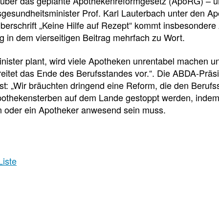
e
e
e
h über das geplante Apothekenreformgesetz (ApoRG) – u
gesundheitsminister Prof. Karl Lauterbach unter den Ap
l
t
berschrift „Keine Hilfe auf Rezept“ kommt insbesonder
 in dem vierseitigen Beitrag mehrfach zu Wort.
l
e
nister plant, wird viele Apotheken unrentabel machen un
z
i
reitet das Ende des Berufsstandes vor.“. Die ABDA-Präsi
st: „Wir bräuchten dringend eine Reform, die den Berufsst
u
l
pothekensterben auf dem Lande gestoppt werden, indem 
n oder ein Apotheker anwesend sein muss.
g
e
r
n
Liste
i
Pressedetail
f