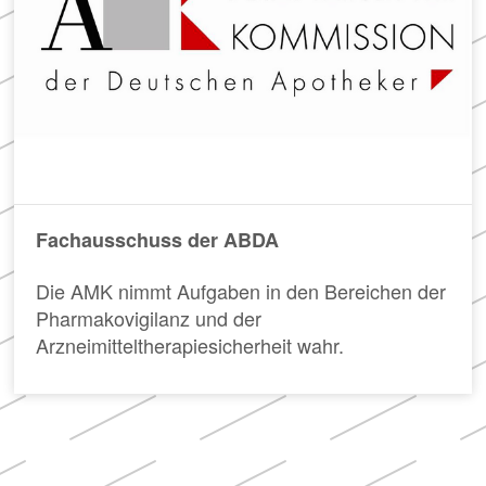
Meldung zum
in
der
Apothekenverzeichnis
Apotheke
und Beitrittserklärung
zum Rahmenvertrag
Hier
finden
Sie
FAQ
u.
„Cannabisgesetz“
a.
Häufig
den
Fachausschuss der ABDA
gestellte
Rahmenvertrag
Fragen
über
Die AMK nimmt Aufgaben in den Bereichen der
und
die
Pharmakovigilanz und der
Antworten
Arzneimittelversorgung
zu
sowie
Arzneimitteltherapiesicherheit wahr.
den
die
Neuerungen
TI-
des
Vereinbarung.
sog.
„Cannabisgesetzes“
(für