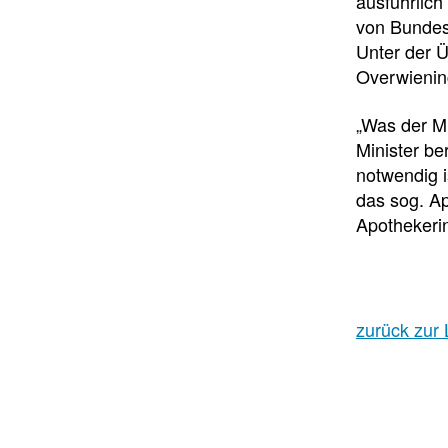
ausführlic
von Bundes
Unter der Ü
Overwiening
„Was der Mi
Minister be
notwendig i
das sog. A
Apothekeri
zurück zur 