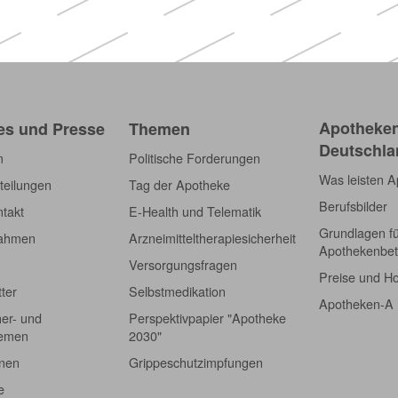
Apotheken)
Apotheken
es und Presse
Themen
Deutschla
m
Politische Forderungen
Was leisten 
teilungen
Tag der Apotheke
Berufsbilder
takt
E-Health und Telematik
Grundlagen f
nahmen
Arzneimitteltherapiesicherheit
Apothekenbet
Versorgungsfragen
Preise und H
tter
Selbstmedikation
Apotheken-A
er- und
Perspektivpapier "Apotheke
hemen
2030"
onen
Grippeschutzimpfungen
e