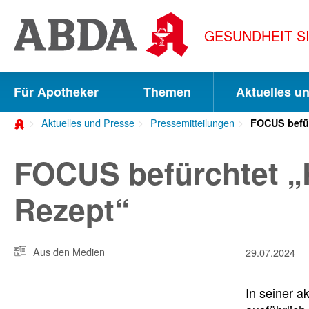
Springe
direkt
GESUNDHEIT S
zu:
zur
Hauptnavigation
Für Apotheker
Themen
Aktuelles u
zur
Aktuelles und Presse
Pressemitteilungen
FOCUS befür
Meta-
Navigation
FOCUS befürchtet „K
zum
Rezept“
Inhalt
zur
Aus den Medien
29.07.2024
Suche
In seiner a