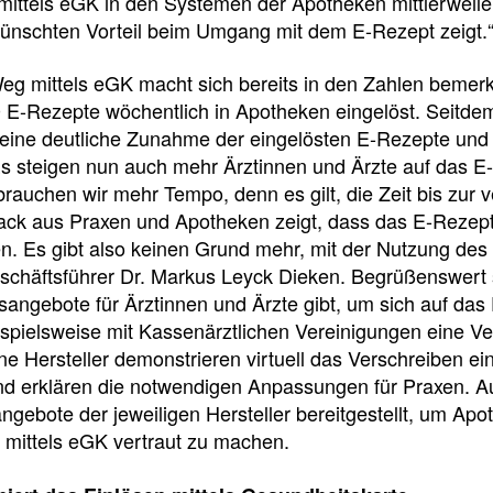
mittels eGK in den Systemen der Apotheken mittlerweile
f
ünschten Vorteil beim Umgang mit dem E-Rezept zeigt.
eg mittels eGK macht sich bereits in den Zahlen bemer
Tauchen
 E-Rezepte wöchentlich in Apotheken eingelöst. Seitde
Sie
eine deutliche Zunahme der eingelösten E-Rezepte und l
direkt
Es steigen nun auch mehr Ärztinnen und Ärzte auf das E
ein
rauchen wir mehr Tempo, denn es gilt, die Zeit bis zur 
ck aus Praxen und Apotheken zeigt, dass das E-Rezep
en. Es gibt also keinen Grund mehr, mit der Nutzung des
schäftsführer Dr. Markus Leyck Dieken. Begrüßenswert s
Leitlinien
Berichtsbogen-
sangebote für Ärztinnen und Ärzte gibt, um sich auf das 
Formulare der
Leitlinien
ispielsweise mit Kassenärztlichen Vereinigungen eine V
und
Arzneimittelkommis
e Hersteller demonstrieren virtuell das Verschreiben ei
Arbeitshilfen
Meldung
nd erklären die notwendigen Anpassungen für Praxen. 
der
von
Bundesapothekerkammer
gebote der jeweiligen Hersteller bereitgestellt, um Ap
unerwünschten
 mittels eGK vertraut zu machen.
Arzneimittelwirkungen
und
Qualitätsmängeln