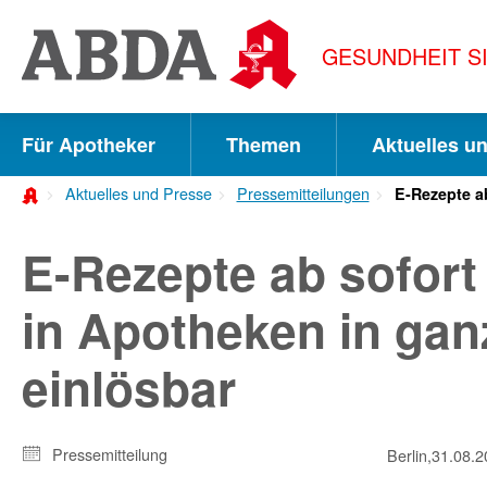
Springe
direkt
GESUNDHEIT S
zu:
zur
Hauptnavigation
Für Apotheker
Themen
Aktuelles u
zur
Aktuelles und Presse
Pressemitteilungen
E-Rezepte a
Meta-
Navigation
E-Rezepte ab sofort
zum
in Apotheken in ga
Inhalt
einlösbar
zur
Suche
Pressemitteilung
Berlin,
31.08.2