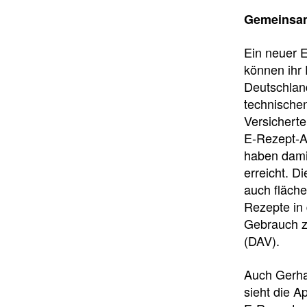
Gemeinsam
Ein neuer E
können ihr 
Deutschland
technische
Versichert
E-Rezept-A
haben damit
erreicht. D
auch fläch
Rezepte in
Gebrauch z
(DAV).
Auch Gerha
sieht die A