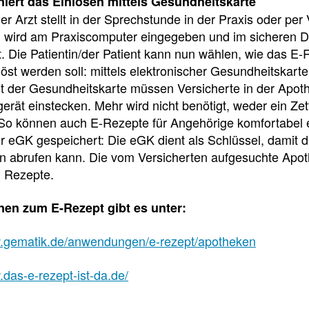
niert das Einlösen mittels Gesundheitskarte
der Arzt stellt in der Sprechstunde in der Praxis oder pe
Pharmazeutische
 wird am Praxiscomputer eingegeben und im sicheren 
Dienstleistungen
. Die Patientin/der Patient kann nun wählen, wie das E-
Apothekenteams
öst werden soll: mittels elektronischer Gesundheitskar
AMK-
können
t der Gesundheitskarte müssen Versicherte in der Apoth
sich
Nachrichten
auf
erät einstecken. Mehr wird nicht benötigt, weder ein Zet
Informationen
Themenseiten
So können auch E-Rezepte für Angehörige komfortabel e
der
über
Institutionen,
er eGK gespeichert: Die eGK dient als Schlüssel, damit 
die
Behörden
n abrufen kann. Die vom Versicherten aufgesuchte Apoth
vereinbarten
und
pharmazeutischen
n Rezepte.
Hersteller
Dienstleistungen
und
nen zum E-Rezept gibt es unter:
die
Rahmenbedingungen
w.gematik.de/anwendungen/e-rezept/apotheken
informieren.
Arbeitsschutz
.das-e-rezept-ist-da.de/
Informationen
zum
Arbeitsschutz