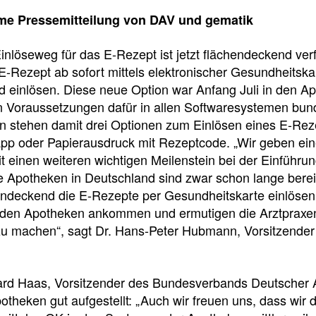
e
e
e
e Pressemitteilung von DAV und gematik
l
t
inlöseweg für das E-Rezept ist jetzt flächendeckend ver
l
e
E-Rezept ab sofort mittels elektronischer Gesundheitsk
 einlösen. Diese neue Option war Anfang Juli in den Ap
z
i
n Voraussetzungen dafür in allen Softwaresystemen bund
en stehen damit drei Optionen zum Einlösen eines E-Rez
u
l
pp oder Papierausdruck mit Rezeptcode. „Wir geben ei
 einen weiteren wichtigen Meilenstein bei der Einführu
g
e
ie Apotheken in Deutschland sind zwar schon lange bere
endeckend die E-Rezepte per Gesundheitskarte einlösen
 den Apotheken ankommen und ermutigen die Arztpraxen
r
n
u machen“, sagt Dr. Hans-Peter Hubmann, Vorsitzende
i
Pressedetail
rd Haas, Vorsitzender des Bundesverbands Deutscher 
f
potheken gut aufgestellt: „Auch wir freuen uns, dass wir