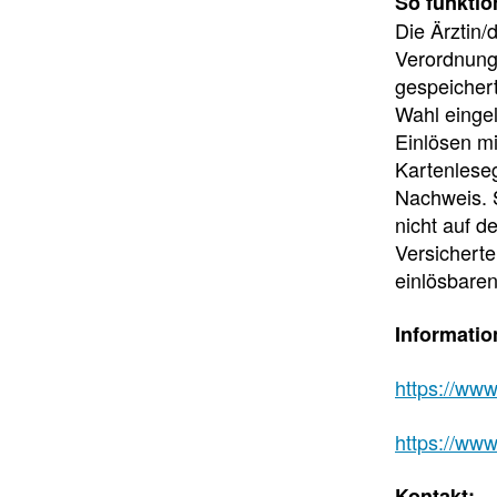
So funktio
Die Ärztin/
Verordnung
gespeichert
Wahl eingel
Einlösen mi
Kartenleseg
Nachweis. 
nicht auf d
Versicherte
einlösbare
Informatio
https://ww
https://www
Kontakt: