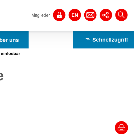
Mitglieder
ber uns
Schnellzugriff
 einlösbar
e