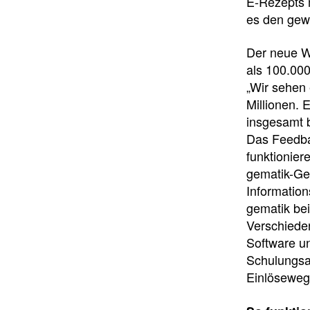
E-Rezepts 
es den gew
Der neue W
als 100.000
„Wir sehen 
Millionen. 
insgesamt b
Das Feedba
funktionier
gematik-Ge
Information
gematik be
Verschieden
Software u
Schulungsan
Einlöseweg