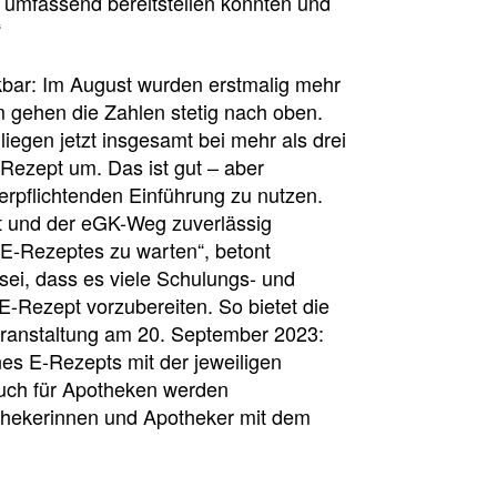
 umfassend bereitstellen konnten und
“
kbar: Im August wurden erstmalig mehr
m gehen die Zahlen stetig nach oben.
iegen jetzt insgesamt bei mehr als drei
-Rezept um. Das ist gut – aber
verpflichtenden Einführung zu nutzen.
t und der eGK-Weg zuverlässig
 E-Rezeptes zu warten“, betont
ei, dass es viele Schulungs- und
E-Rezept vorzubereiten. So bietet die
eranstaltung am 20. September 2023:
sion
nes E-Rezepts mit der jeweiligen
Auch für Apotheken werden
othekerinnen und Apotheker mit dem