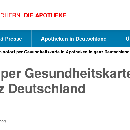
ICHERN.
DIE APOTHEKE.
nd Presse
Apotheken in Deutschland
Ü
b sofort per Gesundheitskarte in Apotheken in ganz Deutschland
S
S
S
 per Gesundheitskart
c
u
e
nz Deutschland
h
c
i
n
h
t
023