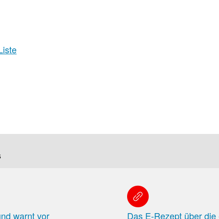
Liste
s
und warnt vor
Das E-Rezept über die 