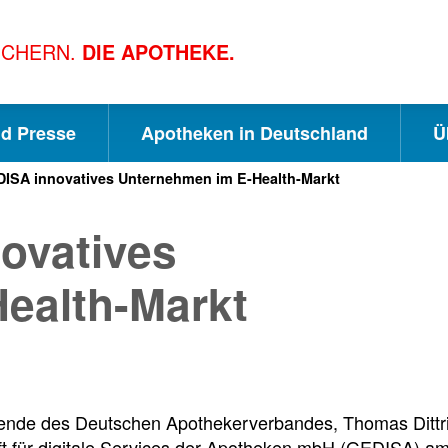
ICHERN.
DIE APOTHEKE.
nd Presse
Apotheken in Deutschland
Ü
EDISA innovatives Unternehmen im E-Health-Markt
S
S
S
novatives
c
u
e
ealth-Markt
h
c
i
n
h
t
zende des Deutschen Apothekerverbandes, Thomas Dittri
ft für digitale Services der Apotheken mbH (GEDISA) am