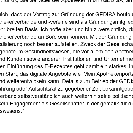
e
e
e
l
t
 mich, dass der Vertrag zur Gründung der GEDISA heute 
ekerverbände und -vereine sind als Gründungsmitgliede
l
e
ehr breiten Basis. Ich hoffe aber und bin zuversichtlich, d
hekerverbände an Bord sein können. Mit der Gründung
z
i
italisierung noch besser aufstellen. Zweck der Gesellscha
Angebote im Gesundheitswesen, die vor allem den Apothe
und Kunden sowie anderen Institutionen und Unternehme
u
l
en Einführung des E-Rezeptes geht damit ein starkes, 
n Start, das digitale Angebote wie ‚Mein Apothekenpor
g
e
und weiterentwickeln kann. Details zum Betrieb der GED
ührung oder Aufsichtsrat zu gegebener Zeit bekanntgebe
r
n
erband selbstverständlich auch weiterhin seine politi
sein Engagement als Gesellschafter in der gematik für di
i
swesens.“
Pressedetail
f