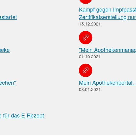
Kampf gegen Impfpassf
Pharmazeutische
startet
Zertifikatserstellung n
Dienstleistungen
15.12.2021
Apothekenteams
AMK-
können
sich
Nachrichten
auf
Informationen
heke
"Mein Apothekenmanage
Themenseiten
der
01.10.2021
über
Institutionen,
die
Behörden
vereinbarten
und
pharmazeutischen
Hersteller
iechen"
Mein Apothekenportal: 
Dienstleistungen
und
08.01.2021
die
Rahmenbedingungen
informieren.
Arbeitsschutz
 für das E-Rezept
Informationen
zum
Arbeitsschutz