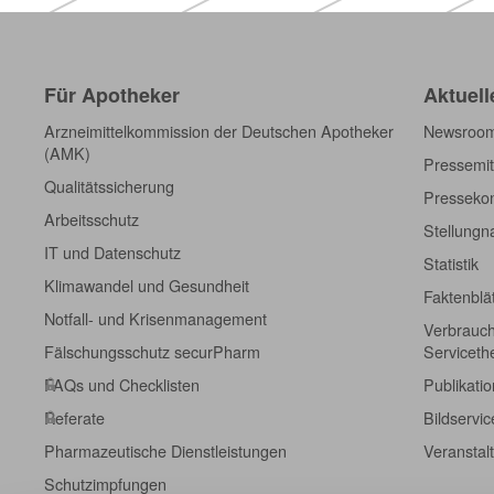
Für Apotheker
Aktuell
Arzneimittelkommission der Deutschen Apotheker
Newsroo
(AMK)
Pressemit
Qualitätssicherung
Pressekon
Arbeitsschutz
Stellung
IT und Datenschutz
Statistik
Klimawandel und Gesundheit
Faktenblä
Notfall- und Krisenmanagement
Verbrauch
Fälschungsschutz securPharm
Servicet
FAQs und Checklisten
Publikati
Referate
Bildservic
Pharmazeutische Dienstleistungen
Veranstal
Schutzimpfungen