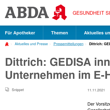
Springe
direkt
GESUNDHEIT S
zu:
zur
Hauptnavigation
Für Apotheker
Themen
Aktuelles u
zur
Aktuelles und Presse
Pressemitteilungen
Dittrich: G
Meta-
Navigation
Dittrich: GEDISA in
zum
Unternehmen im E-H
Inhalt
zur
Snippet
11.11.2021
Suche
Der Vorsit
Gesellscha