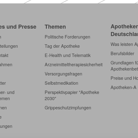
Apotheken
es und Presse
Themen
Deutschla
m
Politische Forderungen
Was leisten 
teilungen
Tag der Apotheke
Berufsbilder
takt
E-Health und Telematik
Grundlagen f
nahmen
Arzneimitteltherapiesicherheit
Apothekenbet
Versorgungsfragen
Preise und H
tter
Selbstmedikation
Apotheken-A
er- und
Perspektivpapier "Apotheke
hemen
2030"
onen
Grippeschutzimpfungen
e
tungen